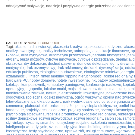
odnajdywać motywację, nadzieję i pozytywną energię potrzebną do codzienne
CATEGORIES:
NOWE TECHNOLOGIE
Tagi:
akcesoria dla zwierząt
,
akcesoria kreatywne
,
akcesoria medyczne
,
akceso
analizy inwestycyjne
,
analizy techniczne
,
antropologia
,
aplikacje finansowe
,
ap
Głosowi
,
auta hybrydowe
,
automatyka przemysłowa
,
badania historyczne
,
bank
etyczny
,
burza mózgów
,
cyfrowe innowacje
,
cyfrowe oszczędzanie
,
depilacja
,
d
obrazowa
,
diy dekoracje
,
dochód pasywny
,
domowe dekoracje
,
domy drewnia
medycynie
,
druk przemysłowy
,
druk reklamowy
,
drukarki
,
dywersyfikacja
,
eduka
edukacja publiczna
,
ekologiczne budownictwo
,
ekologiczne rolnictwo
,
energia
działalności
,
Fintech
,
fintek mobilny
,
flipping nieruchomości
,
folklor regionalny
,
hardware PC
,
hobby domowe
,
hotele inwestycyjne
,
inkubatory przedsiębiorczo
kolekcje
,
kompostownik
,
komputery gamingowe
,
konferencje naukowe
,
kopiark
operacyjny
,
logopedia
,
lokalne marki
,
majsterkowanie w domu
,
manicure
,
mebl
monitorowanie zdrowia
,
natura
,
nieruchomości inwestycyjne
,
nowoczesne bud
środowiska społeczna
,
odzież medyczna
,
ogród warzywny
,
opieka nad zwierzę
fotowoltaiczne
,
park krajobrazowy
,
park wodny
,
pasje
,
pedicure
,
pielęgnacja w
commerce
,
płatności elektroniczne
,
plaże
,
pompy ciepła elektryczne
,
portfel in
handmade
,
projekty architektoniczne
,
projekty społeczne
,
przemysł kosmetycz
psychologia stosowana
,
recenzje produktów
,
rękodzieło regionalne
,
rekreacja 
rośliny doniczkowe
,
rozwój przywództwa
,
rozwój regionalny
,
salon spa
,
samorz
styl vintage
,
systemy smart home
,
systemy socjalne
,
szkolenia menedżerskie
,
s
inteligencja w medycynie
,
sztuka tradycyjna
,
team building
,
telemedycyna
,
ter
kosmetyczne
,
testy psychologiczne
,
uprawa ziół
,
usługi chmurowe
,
wędrówki
,
w