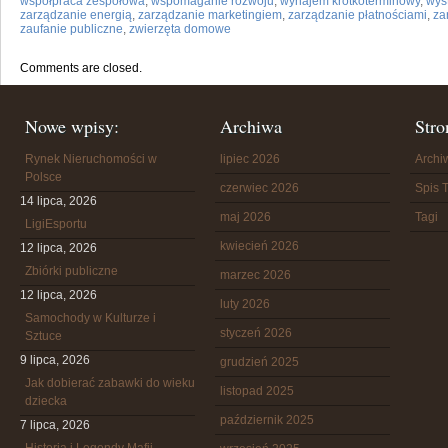
współpraca zespołowa
,
wspomaganie rozwoju
,
wynajem krótkoterminowy
,
wys
zarządzanie energią
,
zarządzanie marketingiem
,
zarządzanie płatnościami
,
za
zaufanie publiczne
,
zwierzęta domowe
Comments are closed.
Nowe wpisy:
Archiwa
Stro
Rynek Nieruchomości w
lipiec 2026
Arch
Polsce
czerwiec 2026
Spis T
14 lipca, 2026
maj 2026
Tagi
LigiEsportu
kwiecień 2026
12 lipca, 2026
Zbiórki publiczne
marzec 2026
12 lipca, 2026
luty 2026
Samochody w Kulturze i
styczeń 2026
Sztuce
9 lipca, 2026
grudzień 2025
Jak dobierać zabawki do wieku
listopad 2025
dziecka
październik 2025
7 lipca, 2026