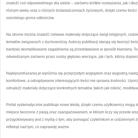
znaleźć coś odpowiedniego dla siebie – zarówno krótkie rozważania, jak i dłuż
różnym wieku oraz o różnych doświadczeniach życiowych, dzięki czemu treści s
szerokiego grona odbiorców.
Na stronie można znaleźć ciekawe materiały dotyczące świąt religijnych, codz
tematów związanych z duchowością. Autorzy publikacji starają się tworzyć tre
bardziej skomplikowane zagadnienia są przedstawiane w sposób klarowny. To 
odwiedzanym zarówno przez osoby głęboko wierzące, jak i tych, którzy dopie
NajlepszeKazania.pl wyróżnia się przejrzystym wyglądem oraz wygodną nawigac
komfortowe, a odnajdywanie interesujących treści nie sprawia trudności. Up
odnaleźć materiały dotyczące konkretnych tematów, takich jak miłość, modlitw
Portal systematycznie publikuje nowe teksty, dzięki czemu użytkownicy mogą s
miejsce tworzone z pasją oraz zaangażowaniem, w którym liczy się przede wsz
przygotowywany jest z myślą o tym, aby pomagać czytelnikom w codziennym ży
refleksji nad tym, co naprawdę ważne.