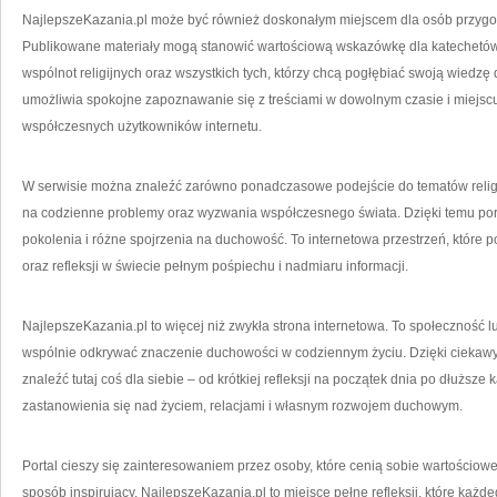
NajlepszeKazania.pl może być również doskonałym miejscem dla osób przygoto
Publikowane materiały mogą stanowić wartościową wskazówkę dla katechetów
wspólnot religijnych oraz wszystkich tych, którzy chcą pogłębiać swoją wiedzę
umożliwia spokojne zapoznawanie się z treściami w dowolnym czasie i miejsc
współczesnych użytkowników internetu.
W serwisie można znaleźć zarówno ponadczasowe podejście do tematów religij
na codzienne problemy oraz wyzwania współczesnego świata. Dzięki temu port
pokolenia i różne spojrzenia na duchowość. To internetowa przestrzeń, które
oraz refleksji w świecie pełnym pośpiechu i nadmiaru informacji.
NajlepszeKazania.pl to więcej niż zwykła strona internetowa. To społeczność lud
wspólnie odkrywać znaczenie duchowości w codziennym życiu. Dzięki cieka
znaleźć tutaj coś dla siebie – od krótkiej refleksji na początek dnia po dłuższ
zastanowienia się nad życiem, relacjami i własnym rozwojem duchowym.
Portal cieszy się zainteresowaniem przez osoby, które cenią sobie wartościowe 
sposób inspirujący. NajlepszeKazania.pl to miejsce pełne refleksji, które k