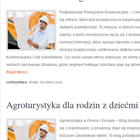
Podkarpackie Powiązanie Kooperacyjne – Lotnic
się witryna, która jest poświęcona na pasjonuj
statkami powietrznymi. To miejsce, w którym n
latania, a treści merytoryczne łączą się z doś
centrum informacji, które opisuje lotnictwo z wi
obszary praktycznego użytkowania statków powi
Kosmonautyka i loty suborbitalne. Już sama nazwa strony wskazuje, że mamy
realiach sieciowego działania, gdzie segment lekkiego lotnictwa staje się g
Read More ]
CATEGORIES:
NOWE TECHNOLOGIE
Agroturystyka dla rodzin z dziećmi
Agroturystyka w Polsce i Europie – Blog turyst
się z krajobrazem, a prowincja staje się inspir
bliższym człowiekowi rytmie. To blog poświęco