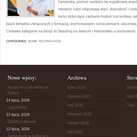
harcerską, poznać wartości tej wyjątkowej wspól
młodych ludzi odgrywają więź, dojrzałość i co
treści dotyczące zarówno historii harcerstwa, ja
także tematów związanych z formacją, wychowaniem, oznaczeniami, obozową
Ciekawe kategorie na blogu to Skauting na świecie i Harcerstwo a duchowość.
CATEGORIES:
NOWE TECHNOLOGIE
Nowe wpisy:
Archiwa
Stro
Rynek Nieruchomości w
lipiec 2026
Arch
Polsce
czerwiec 2026
Spis T
14 lipca, 2026
maj 2026
Tagi
LigiEsportu
kwiecień 2026
12 lipca, 2026
Zbiórki publiczne
marzec 2026
12 lipca, 2026
luty 2026
Samochody w Kulturze i