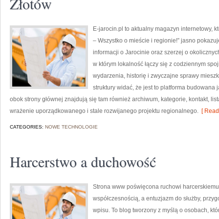
Złotów
E-jarocin.pl to aktualny magazyn internetowy, k
– Wszystko o mieście i regionie!” jasno pokazuj
informacji o Jarocinie oraz szerzej o okolicznyc
w którym lokalność łączy się z codziennym spojr
wydarzenia, historię i zwyczajne sprawy mies
struktury widać, że jest to platforma budowan
obok strony głównej znajdują się tam również archiwum, kategorie, kontakt, lis
wrażenie uporządkowanego i stale rozwijanego projektu regionalnego.
[ Read
CATEGORIES:
NOWE TECHNOLOGIE
Harcerstwo a duchowość
Strona www poświęcona ruchowi harcerskiemu to
współczesnością, a entuzjazm do służby, przy
wpisu. To blog tworzony z myślą o osobach, któ