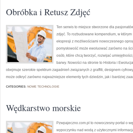
Obróbka i Retusz Zdjęć
Ten serwis to miejsce stworzone dla pasjonatów g
zdjęć. To rozbudowane kompendium, w którym sp
ekspresji z możliwościami nowoczesnego oprog
pomysłowość może ewoluować zarówno na ścianie
osób, które chcą tworzyć, rozwijać umiejętnośc
barwy. Nowości na stronie to Historia i Ewolucja G
obejmuje szerokie spektrum zagadnień związanych z graffiti, designem cyfrow
może odkryć zarówno najważniejsze elementy tych dziedzin, jak i bardziej z
CATEGORIES:
NOWE TECHNOLOGIE
Wędkarstwo morskie
Pzwpajeczno.com.pl to nowoczesny portal o węd
wypoczynku nad wodą z użytecznymi informacja