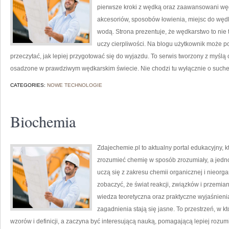
pierwsze kroki z wędką oraz zaawansowani wę
akcesoriów, sposobów łowienia, miejsc do wę
wodą. Strona prezentuje, że wędkarstwo to nie t
uczy cierpliwości. Na blogu użytkownik może po
przeczytać, jak lepiej przygotować się do wyjazdu. To serwis tworzony z myślą
osadzone w prawdziwym wędkarskim świecie. Nie chodzi tu wyłącznie o suche
CATEGORIES:
NOWE TECHNOLOGIE
Biochemia
Zdajechemie.pl to aktualny portal edukacyjny, 
zrozumieć chemię w sposób zrozumiały, a jednoc
uczą się z zakresu chemii organicznej i nieorga
zobaczyć, że świat reakcji, związków i przemian
wiedza teoretyczna oraz praktyczne wyjaśnienia
zagadnienia stają się jasne. To przestrzeń, w k
wzorów i definicji, a zaczyna być interesującą nauką, pomagającą lepiej rozumi