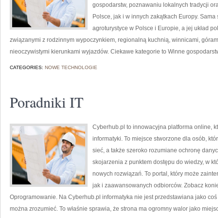
gospodarstw, poznawaniu lokalnych tradycji o
Polsce, jak i w innych zakątkach Europy. Sama 
agroturystyce w Polsce i Europie, a jej układ 
związanymi z rodzinnym wypoczynkiem, regionalną kuchnią, winnicami, góram
nieoczywistymi kierunkami wyjazdów. Ciekawe kategorie to Winne gospodarstwa
CATEGORIES:
NOWE TECHNOLOGIE
Poradniki IT
Cyberhub.pl to innowacyjna platforma online, 
informatyki. To miejsce stworzone dla osób, któ
sieć, a także szeroko rozumiane ochronę dany
skojarzenia z punktem dostępu do wiedzy, w kt
nowych rozwiązań. To portal, który może zaint
jak i zaawansowanych odbiorców. Zobacz konie
Oprogramowanie. Na Cyberhub.pl informatyka nie jest przedstawiana jako coś n
można zrozumieć. To właśnie sprawia, że strona ma ogromny walor jako miej