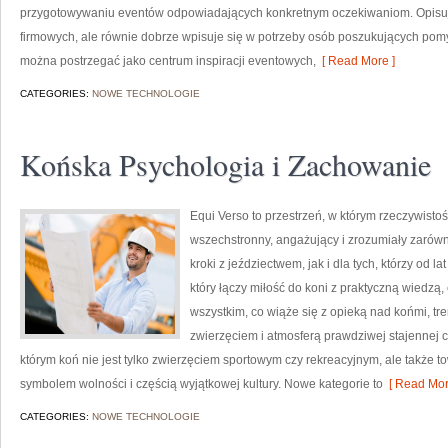
przygotowywaniu eventów odpowiadających konkretnym oczekiwaniom. Opisuje 
firmowych, ale równie dobrze wpisuje się w potrzeby osób poszukujących pomy
można postrzegać jako centrum inspiracji eventowych,
[ Read More ]
CATEGORIES:
NOWE TECHNOLOGIE
Końska Psychologia i Zachowanie
Equi Verso to przestrzeń, w którym rzeczywist
wszechstronny, angażujący i zrozumiały zarówn
kroki z jeździectwem, jak i dla tych, którzy od la
który łączy miłość do koni z praktyczną wiedz
wszystkim, co wiąże się z opieką nad końmi, tr
zwierzęciem i atmosferą prawdziwej stajennej 
którym koń nie jest tylko zwierzęciem sportowym czy rekreacyjnym, ale także t
symbolem wolności i częścią wyjątkowej kultury. Nowe kategorie to
[ Read Mor
CATEGORIES:
NOWE TECHNOLOGIE