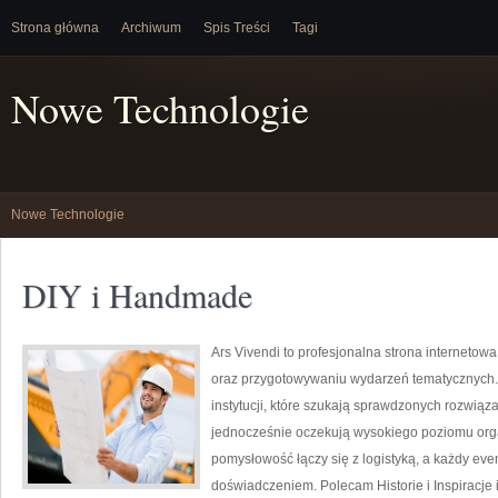
Strona główna
Archiwum
Spis Treści
Tagi
Nowe Technologie
Nowe Technologie
DIY i Handmade
Ars Vivendi to profesjonalna strona internetowa
oraz przygotowywaniu wydarzeń tematycznych. T
instytucji, które szukają sprawdzonych rozwiąz
jednocześnie oczekują wysokiego poziomu organ
pomysłowość łączy się z logistyką, a każdy ev
doświadczeniem. Polecam Historie i Inspiracje i