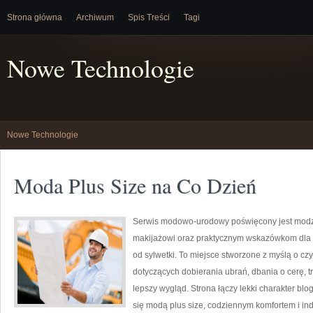
Strona główna
Archiwum
Spis Treści
Tagi
Nowe Technologie
Nowe Technologie
Moda Plus Size na Co Dzień
Serwis modowo-urodowy poświęcony jest modzi
makijażowi oraz praktycznym wskazówkom dla o
od sylwetki. To miejsce stworzone z myślą o czy
dotyczących dobierania ubrań, dbania o cerę,
lepszy wygląd. Strona łączy lekki charakter blo
się modą plus size, codziennym komfortem i i