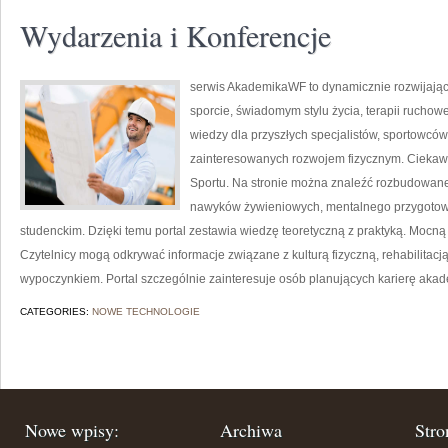
Wydarzenia i Konferencje
serwis AkademikaWF to dynamicznie rozwijająca 
sporcie, świadomym stylu życia, terapii ruchow
wiedzy dla przyszłych specjalistów, sportowców
zainteresowanych rozwojem fizycznym. Ciekawe
Sportu. Na stronie można znaleźć rozbudowane
nawyków żywieniowych, mentalnego przygotowan
studenckim. Dzięki temu portal zestawia wiedzę teoretyczną z praktyką. Mocną s
Czytelnicy mogą odkrywać informacje związane z kulturą fizyczną, rehabilitac
wypoczynkiem. Portal szczególnie zainteresuje osób planujących karierę aka
CATEGORIES:
NOWE TECHNOLOGIE
Nowe wpisy:
Archiwa
Stro