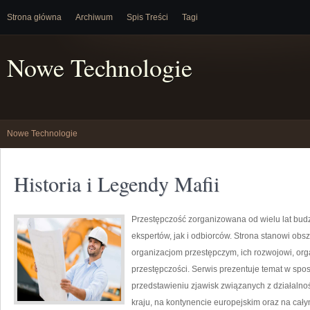
Strona główna
Archiwum
Spis Treści
Tagi
Nowe Technologie
Nowe Technologie
Historia i Legendy Mafii
Przestępczość zorganizowana od wielu lat bu
ekspertów, jak i odbiorców. Strona stanowi ob
organizacjom przestępczym, ich rozwojowi, org
przestępczości. Serwis prezentuje temat w spo
przedstawieniu zjawisk związanych z działaln
kraju, na kontynencie europejskim oraz na cał