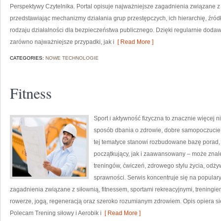
Perspektywy Czytelnika. Portal opisuje najważniejsze zagadnienia związane 
przedstawiając mechanizmy działania grup przestępczych, ich hierarchię, źród
rodzaju działalności dla bezpieczeństwa publicznego. Dzięki regularnie dod
zarówno najważniejsze przypadki, jak i
[ Read More ]
CATEGORIES:
NOWE TECHNOLOGIE
Fitness
Sport i aktywność fizyczna to znacznie więcej niż
sposób dbania o zdrowie, dobre samopoczucie
tej tematyce stanowi rozbudowane bazę porad,
początkujący, jak i zaawansowany – może znal
treningów, ćwiczeń, zdrowego stylu życia, odż
sprawności. Serwis koncentruje się na popular
zagadnienia związane z siłownią, fitnessem, sportami rekreacyjnymi, treningi
rowerze, jogą, regeneracją oraz szeroko rozumianym zdrowiem. Opis opiera si
Polecam Trening siłowy i Aerobik i
[ Read More ]