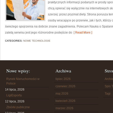
praktycznych informacji podanych w prosty sposó
chcą opierać się wyłącznie na internetowych skr
szerzej: przez pryzmat diety. Strona porusza t
osoby wracające po przerwie, jak i tych, którzy
świeżego spojrzenia na dobrze znane zagadnienia. Polecam Nauka o Spalaniu K
zaletą serwisu jest jego różnorodne podejście do
[ Read More ]
CATEGORIES:
NOWE TECHNOLOGIE
Nowe wpisy:
Archiwa
Stro
Rynek Nieruchomości w
lipiec 2026
Arch
Polsce
czerwiec 2026
Spis T
14 lipca, 2026
maj 2026
Tagi
LigiEsportu
kwiecień 2026
12 lipca, 2026
Zbiórki publiczne
marzec 2026