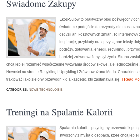
Świadome Zakupy
Ekos-Sułów to praktyczny blog poświęcony ochr
świadome podejście do przyrody nie musi ozn
decyzji ani kosztownych zmian. To internetowy 
inspiracje, przykłady oraz przystępne teksty 
podróży, gotowania, energii, recyklingu, przy
bardziej zrównoważony styl życia. Strona zosta
chcą lepiej rozumieć współczesne wyzwania środowiskowe, ale jednocześnie s
Nowości na stronie Recykling i Upcykling i Zrównoważona Moda. Charakter s
traktować jako zielony przewodnik dla każdego, kto zastanawia się,
[ Read Mor
CATEGORIES:
NOWE TECHNOLOGIE
Treningi na Spalanie Kalorii
Spalarnia kalorii – przystępny przewodnik po spa
stworzony z myślą o osobach, które chcą lepiej