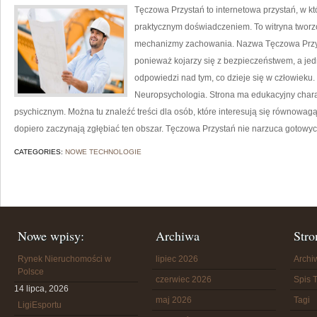
Tęczowa Przystań to internetowa przystań, w k
praktycznym doświadczeniem. To witryna tworz
mechanizmy zachowania. Nazwa Tęczowa Przyst
ponieważ kojarzy się z bezpieczeństwem, a je
odpowiedzi nad tym, co dzieje się w człowieku
Neuropsychologia. Strona ma edukacyjny chara
psychicznym. Można tu znaleźć treści dla osób, które interesują się równowagą 
dopiero zaczynają zgłębiać ten obszar. Tęczowa Przystań nie narzuca gotowy
CATEGORIES:
NOWE TECHNOLOGIE
Nowe wpisy:
Archiwa
Stro
Rynek Nieruchomości w
lipiec 2026
Arch
Polsce
czerwiec 2026
Spis T
14 lipca, 2026
maj 2026
Tagi
LigiEsportu