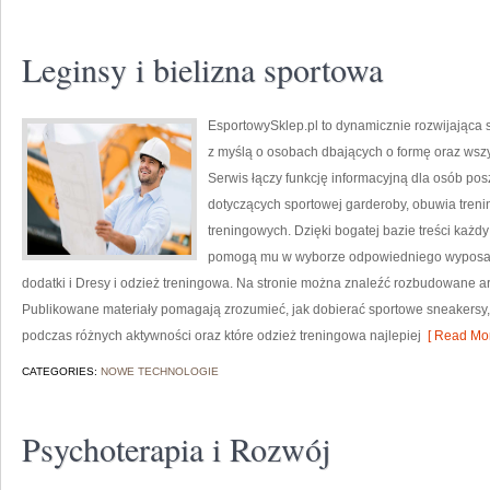
Leginsy i bielizna sportowa
EsportowySklep.pl to dynamicznie rozwijająca s
z myślą o osobach dbających o formę oraz wszy
Serwis łączy funkcję informacyjną dla osób p
dotyczących sportowej garderoby, obuwia tren
treningowych. Dzięki bogatej bazie treści każd
pomogą mu w wyborze odpowiedniego wyposaże
dodatki i Dresy i odzież treningowa. Na stronie można znaleźć rozbudowane ar
Publikowane materiały pomagają zrozumieć, jak dobierać sportowe sneakersy,
podczas różnych aktywności oraz które odzież treningowa najlepiej
[ Read Mor
CATEGORIES:
NOWE TECHNOLOGIE
Psychoterapia i Rozwój