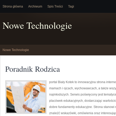
Strona główna
Archiwum
Spis Treści
Tagi
Nowe Technologie
Nowe Technologie
Poradnik Rodzica
portal Biały Kotek to innowacyjna strona intern
mamach i ojcach, wychowawcach, a także wszy
najmłodszych. Serwis poświęcony jest tematyc
placówek edukacyjnych, dostarczając wartościo
dobre fundamenty edukacyjne. Strona stanowi 
znaleźć wskazówki, omówienia oraz interesując