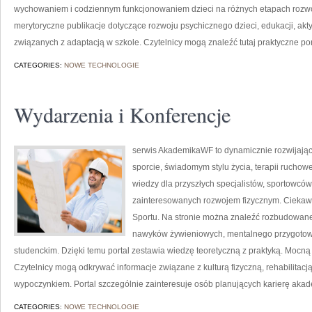
wychowaniem i codziennym funkcjonowaniem dzieci na różnych etapach rozwoj
merytoryczne publikacje dotyczące rozwoju psychicznego dzieci, edukacji, ak
związanych z adaptacją w szkole. Czytelnicy mogą znaleźć tutaj praktyczne p
CATEGORIES:
NOWE TECHNOLOGIE
Wydarzenia i Konferencje
serwis AkademikaWF to dynamicznie rozwijająca 
sporcie, świadomym stylu życia, terapii ruchow
wiedzy dla przyszłych specjalistów, sportowców
zainteresowanych rozwojem fizycznym. Ciekawe
Sportu. Na stronie można znaleźć rozbudowane
nawyków żywieniowych, mentalnego przygotowan
studenckim. Dzięki temu portal zestawia wiedzę teoretyczną z praktyką. Mocną s
Czytelnicy mogą odkrywać informacje związane z kulturą fizyczną, rehabilitac
wypoczynkiem. Portal szczególnie zainteresuje osób planujących karierę aka
CATEGORIES:
NOWE TECHNOLOGIE