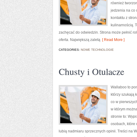
również tworzon
jedzenia na co 
kontaktu z stro
kulinarnością. T
zachęcać do odwiedzin. Strona może pełnić rol
oferta. Największą zaletą
[ Read More ]
CATEGORIES:
NOWE TECHNOLOGIE
Chusty i Otulacze
Wallaboo to pom
którzy szukają 
co w pierwszych
w którym można
stronie to: Wyp
osobach, które
lubią nadmiaru sprzecznych opinii. Treści na 