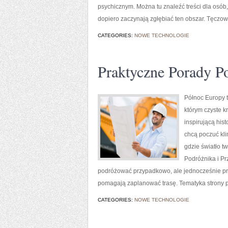
psychicznym. Można tu znaleźć treści dla osób,
dopiero zaczynają zgłębiać ten obszar. Tęczo
CATEGORIES:
NOWE TECHNOLOGIE
Praktyczne Porady P
Północ Europy t
którym czyste k
inspirującą his
chcą poczuć klim
gdzie światło t
Podróżnika i Prz
podróżować przypadkowo, ale jednocześnie prag
pomagają zaplanować trasę. Tematyka strony 
CATEGORIES:
NOWE TECHNOLOGIE