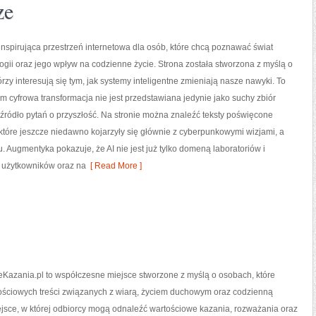
ze
nspirująca przestrzeń internetowa dla osób, które chcą poznawać świat
gii oraz jego wpływ na codzienne życie. Strona została stworzona z myślą o
órzy interesują się tym, jak systemy inteligentne zmieniają nasze nawyki. To
ym cyfrowa transformacja nie jest przedstawiana jedynie jako suchy zbiór
o źródło pytań o przyszłość. Na stronie można znaleźć teksty poświęcone
tóre jeszcze niedawno kojarzyły się głównie z cyberpunkowymi wizjami, a
u. Augmentyka pokazuje, że AI nie jest już tylko domeną laboratoriów i
a użytkowników oraz na
[ Read More ]
eKazania.pl to współczesne miejsce stworzone z myślą o osobach, które
ościowych treści związanych z wiarą, życiem duchowym oraz codzienną
iejsce, w której odbiorcy mogą odnaleźć wartościowe kazania, rozważania oraz