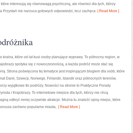
 które interesują się równowagą psychiczną, ale również dla tych, którzy
wa Przystań nie narzuca gotowych odpowiedzi, lecz zachęca
[ Read More ]
odróżnika
o kraina, które od lat kusi osoby planujące wyprawy. To północny region, w
rajobrazy spotyka się z nowoczesnością, a każda podróż może stać się
torią. Strona poświęcona tej tematyce jest inspirującym blogiem dla osób, które
at Danii, Szwecji, Norwegii, Finlandii, Islandii oraz północnych terenów,
worzy wyjątkowe tło podróży. Nowości na stronie to Praktyczne Porady
yroda i Krajobrazy. To internetowe miejsce dla tych, którzy nie chcą
ną odkryć mniej oczywiste atrakcje. Można tu znaleźć opisy miejsc, które
porusza zarówno popularne miasta,
[ Read More ]