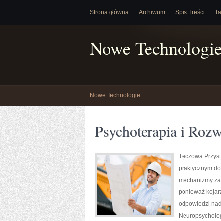
Strona główna
Archiwum
Spis Treści
Ta
Nowe Technologi
Nowe Technologie
Psychoterapia i Roz
Tęczowa Przysta
praktycznym do
mechanizmy zac
ponieważ kojar
odpowiedzi nad 
Neuropsycholog