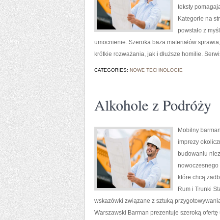
teksty pomagaj
Kategorie na st
powstało z myśl
umocnienie. Szeroka baza materiałów sprawia,
krótkie rozważania, jak i dłuższe homilie. Ser
CATEGORIES:
NOWE TECHNOLOGIE
Alkohole z Podróży
Mobilny barma
imprezy okolicz
budowaniu niez
nowoczesnego st
które chcą zad
Rum i Trunki St
wskazówki związane z sztuką przygotowywania k
Warszawski Barman prezentuje szeroką ofertę u