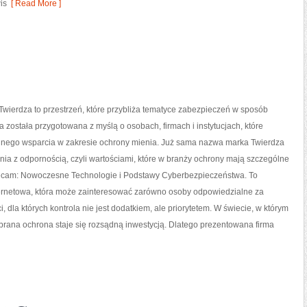
is
[ Read More ]
wierdza to przestrzeń, które przybliża tematyce zabezpieczeń w sposób
a została przygotowana z myślą o osobach, firmach i instytucjach, które
idnego wsparcia w zakresie ochrony mienia. Już sama nazwa marka Twierdza
ia z odpornością, czyli wartościami, które w branży ochrony mają szczególne
ecam: Nowoczesne Technologie i Podstawy Cyberbezpieczeństwa. To
ternetowa, która może zainteresować zarówno osoby odpowiedzialne za
 dla których kontrola nie jest dodatkiem, ale priorytetem. W świecie, w którym
brana ochrona staje się rozsądną inwestycją. Dlatego prezentowana firma