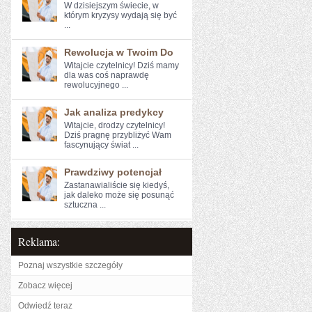
W dzisiejszym świecie, w
którym kryzysy wydają‌ się być
...
Rewolucja w Twoim Do
Witajcie czytelnicy! Dziś ⁤mamy
dla was coś naprawdę
rewolucyjnego ...
Jak analiza predykcy
Witajcie, drodzy ​czytelnicy!
⁢Dziś​ pragnę przybliżyć Wam
fascynujący świat ...
Prawdziwy potencjał
Zastanawialiście się kiedyś,⁢
jak daleko może się posunąć
sztuczna ...
Reklama:
Poznaj wszystkie szczegóły
Zobacz więcej
Odwiedź teraz