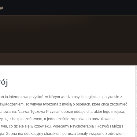
gi
e
wój
ń to internetowa przystań, w którym wiedza psychologiczna spotyka się z
świadczeniem. To witryna tworzona z myślą o osobach, które chcą zrozumieć
howania. Nazwa Tęczowa Przystań dobrze oddaje charakter tego miejsca,
zy się z bezpieczeństwem, a jednocześnie zaprasza do poszukiwania
tym, co dzieje się w człowieku. Polecamy Psychoterapia i Rozwój i Mózg i
ia. Strona ma edukacyjny charakter i porusza tematy związane z zdrowiem