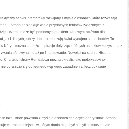
raktyczny serwis internetowy rozwijany z myślą o osobach, które rozważają
odu. Strona porządkuje wiele przydatnych tematów związanych z
dzięki czemu może być pomocnym punktem startowym zarówno dla
t, jak i dla tych, którzy dopiero analizują świat wynajmu samochodów. To
, w którym można znaleźć inspiracje dotyczące różnych aspektów korzystania z
ywania ofert wynajmu aż po finansowanie. Nowości na stronie Historie
nie. Charakter strony Rentdabcar można określić jako motoryzacyjno-
że nie ogranicza się do jednego wąskiego zagadnienia, lecz pokazuje
e
o to lokal, które powstało z myślą o osobach ceniących dobry smak. Strona
suje charakter miejsca, w którym dania mają być nie tylko smaczne, ale