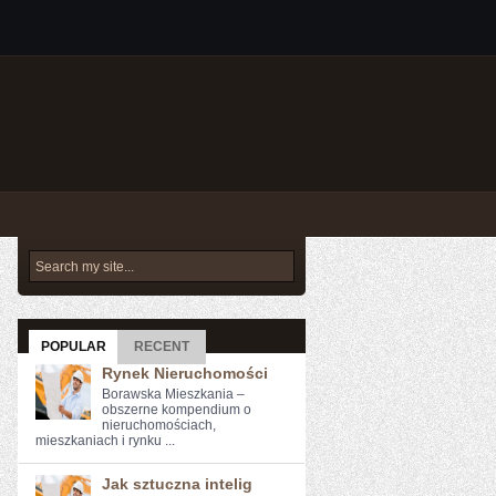
POPULAR
RECENT
Rynek Nieruchomości
Borawska Mieszkania –
obszerne kompendium o
nieruchomościach,
mieszkaniach i rynku ...
Jak sztuczna intelig