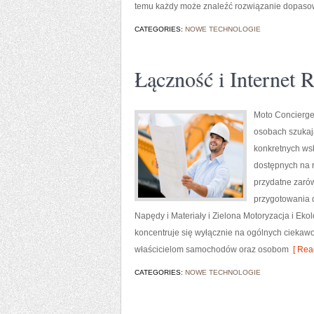
temu każdy może znaleźć rozwiązanie dopaso
CATEGORIES:
NOWE TECHNOLOGIE
Łączność i Internet 
Moto Concierge
osobach szukaj
konkretnych ws
dostępnych na r
przydatne zaró
przygotowania 
Napędy i Materiały i Zielona Motoryzacja i Eko
koncentruje się wyłącznie na ogólnych ciekawo
właścicielom samochodów oraz osobom
[ Rea
CATEGORIES:
NOWE TECHNOLOGIE