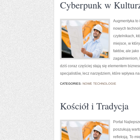
Cyberpunk w Kultur
Augmentyka to i
nowych technolo
czytelnikach, kt
miejsce, w któr
faktów, ale jak
zagadnieniom, k
dziś coraz częściej stają się elementem biznes
specjalistów, lecz narzędziem, które wpływa n
CATEGORIES:
NOWE TECHNOLOGIE
Kościół i Tradycja
Portal Najlepsz
poszukują wart
refleksją. To m