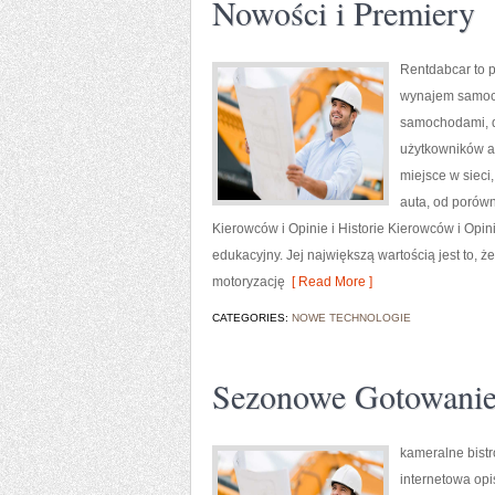
Nowości i Premiery
Rentdabcar to p
wynajem samoch
samochodami, 
użytkowników au
miejsce w sieci
auta, od porówn
Kierowców i Opinie i Historie Kierowców i Opi
edukacyjny. Jej największą wartością jest to, 
motoryzację
[ Read More ]
CATEGORIES:
NOWE TECHNOLOGIE
Sezonowe Gotowani
kameralne bistr
internetowa opi