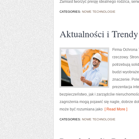
Zamiast tworzyć presję idealnego rodzica, serw
CATEGORIES:
NOWE TECHNOLOGIE
Aktualności i Trendy
Firma Ochrona T
rzeczowy. Stron
potrzebują sol
budzi wyobrażen
znaczenie. Pol
prezentacja in
bezpieczeństwo, jak i zarządców nieruchomości,
zagrożenia mogą pojawić się nagle, dobrze do
może być rozumiana jako
[ Read More ]
CATEGORIES:
NOWE TECHNOLOGIE