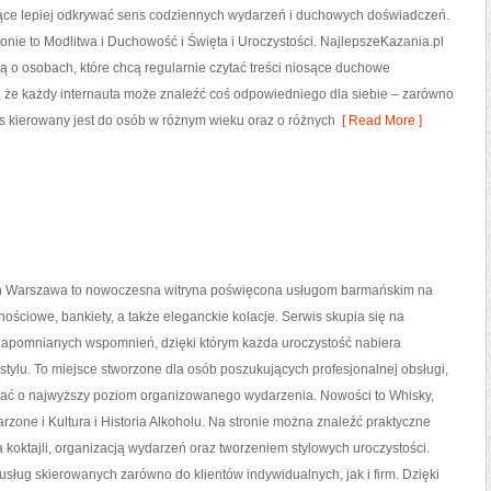
ące lepiej odkrywać sens codziennych wydarzeń i duchowych doświadczeń.
ronie to Modlitwa i Duchowość i Święta i Uroczystości. NajlepszeKazania.pl
ą o osobach, które chcą regularnie czytać treści niosące duchowe
 że każdy internauta może znaleźć coś odpowiedniego dla siebie – zarówno
wis kierowany jest do osób w różnym wieku oraz o różnych
[ Read More ]
n Warszawa to nowoczesna witryna poświęcona usługom barmańskim na
nościowe, bankiety, a także eleganckie kolacje. Serwis skupia się na
apomnianych wspomnień, dzięki którym każda uroczystość nabiera
ylu. To miejsce stworzone dla osób poszukujących profesjonalnej obsługi,
bać o najwyższy poziom organizowanego wydarzenia. Nowości to Whisky,
arzone i Kultura i Historia Alkoholu. Na stronie można znaleźć praktyczne
oktajli, organizacją wydarzeń oraz tworzeniem stylowych uroczystości.
sług skierowanych zarówno do klientów indywidualnych, jak i firm. Dzięki