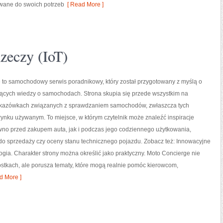
wane do swoich potrzeb
[ Read More ]
Rzeczy (IoT)
 to samochodowy serwis poradnikowy, który został przygotowany z myślą o
ących wiedzy o samochodach. Strona skupia się przede wszystkim na
kazówkach związanych z sprawdzaniem samochodów, zwłaszcza tych
ynku używanym. To miejsce, w którym czytelnik może znaleźć inspiracje
wno przed zakupem auta, jak i podczas jego codziennego użytkowania,
do sprzedaży czy oceny stanu technicznego pojazdu. Zobacz też: Innowacyjne
logia. Charakter strony można określić jako praktyczny. Moto Concierge nie
stkach, ale porusza tematy, które mogą realnie pomóc kierowcom,
d More ]