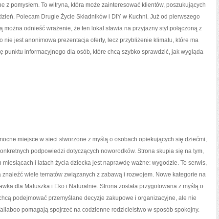
e z pomysłem. To witryna, która może zainteresować klientów, poszukujących
dzień. Polecam Drugie Życie Składników i DIY w Kuchni. Już od pierwszego
ną można odnieść wrażenie, że ten lokal stawia na przyjazny styl połączoną z
o nie jest anonimowa prezentacja oferty, lecz przybliżenie klimatu, które ma
ę punktu informacyjnego dla osób, które chcą szybko sprawdzić, jak wygląda
ocne miejsce w sieci stworzone z myślą o osobach opiekujących się dziećmi,
konkretnych podpowiedzi dotyczących noworodków. Strona skupia się na tym,
 miesiącach i latach życia dziecka jest naprawdę ważne: wygodzie. To serwis,
 znaleźć wiele tematów związanych z zabawą i rozwojem. Nowe kategorie na
rawka dla Maluszka i Eko i Naturalnie. Strona została przygotowana z myślą o
 chcą podejmować przemyślane decyzje zakupowe i organizacyjne, ale nie
Wallaboo pomagają spojrzeć na codzienne rodzicielstwo w sposób spokojny.