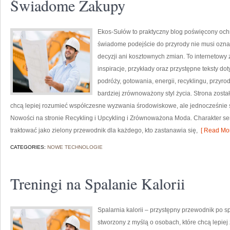
Świadome Zakupy
Ekos-Sułów to praktyczny blog poświęcony ochr
świadome podejście do przyrody nie musi ozn
decyzji ani kosztownych zmian. To internetowy 
inspiracje, przykłady oraz przystępne teksty 
podróży, gotowania, energii, recyklingu, przy
bardziej zrównoważony styl życia. Strona zosta
chcą lepiej rozumieć współczesne wyzwania środowiskowe, ale jednocześnie s
Nowości na stronie Recykling i Upcykling i Zrównoważona Moda. Charakter s
traktować jako zielony przewodnik dla każdego, kto zastanawia się,
[ Read Mor
CATEGORIES:
NOWE TECHNOLOGIE
Treningi na Spalanie Kalorii
Spalarnia kalorii – przystępny przewodnik po spa
stworzony z myślą o osobach, które chcą lepiej