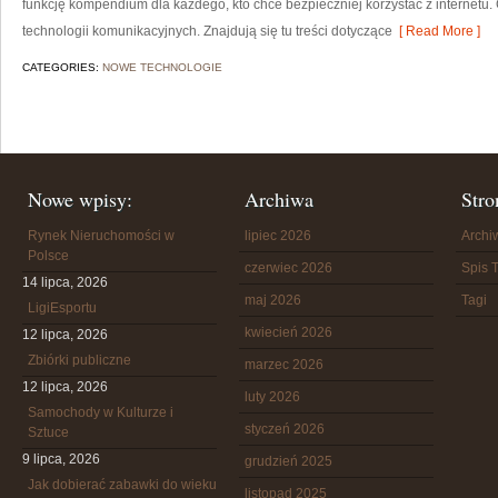
funkcję kompendium dla każdego, kto chce bezpieczniej korzystać z internetu.
technologii komunikacyjnych. Znajdują się tu treści dotyczące
[ Read More ]
CATEGORIES:
NOWE TECHNOLOGIE
Nowe wpisy:
Archiwa
Stro
Rynek Nieruchomości w
lipiec 2026
Arch
Polsce
czerwiec 2026
Spis T
14 lipca, 2026
maj 2026
Tagi
LigiEsportu
kwiecień 2026
12 lipca, 2026
Zbiórki publiczne
marzec 2026
12 lipca, 2026
luty 2026
Samochody w Kulturze i
styczeń 2026
Sztuce
9 lipca, 2026
grudzień 2025
Jak dobierać zabawki do wieku
listopad 2025