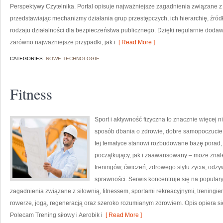
Perspektywy Czytelnika. Portal opisuje najważniejsze zagadnienia związane 
przedstawiając mechanizmy działania grup przestępczych, ich hierarchię, źród
rodzaju działalności dla bezpieczeństwa publicznego. Dzięki regularnie dod
zarówno najważniejsze przypadki, jak i
[ Read More ]
CATEGORIES:
NOWE TECHNOLOGIE
Fitness
Sport i aktywność fizyczna to znacznie więcej niż
sposób dbania o zdrowie, dobre samopoczucie
tej tematyce stanowi rozbudowane bazę porad,
początkujący, jak i zaawansowany – może znal
treningów, ćwiczeń, zdrowego stylu życia, odż
sprawności. Serwis koncentruje się na popular
zagadnienia związane z siłownią, fitnessem, sportami rekreacyjnymi, treningi
rowerze, jogą, regeneracją oraz szeroko rozumianym zdrowiem. Opis opiera si
Polecam Trening siłowy i Aerobik i
[ Read More ]