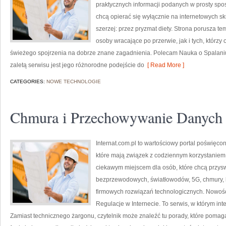
praktycznych informacji podanych w prosty sposó
chcą opierać się wyłącznie na internetowych skr
szerzej: przez pryzmat diety. Strona porusza t
osoby wracające po przerwie, jak i tych, którzy
świeżego spojrzenia na dobrze znane zagadnienia. Polecam Nauka o Spalaniu K
zaletą serwisu jest jego różnorodne podejście do
[ Read More ]
CATEGORIES:
NOWE TECHNOLOGIE
Chmura i Przechowywanie Danych
Internat.com.pl to wartościowy portal poświęco
które mają związek z codziennym korzystaniem 
ciekawym miejscem dla osób, które chcą przyswo
bezprzewodowych, światłowodów, 5G, chmury, 
firmowych rozwiązań technologicznych. Nowości
Regulacje w Internecie. To serwis, w którym int
Zamiast technicznego żargonu, czytelnik może znaleźć tu porady, które pomaga