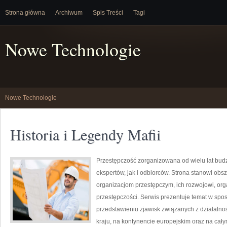
Strona główna
Archiwum
Spis Treści
Tagi
Nowe Technologie
Nowe Technologie
Historia i Legendy Mafii
Przestępczość zorganizowana od wielu lat bu
ekspertów, jak i odbiorców. Strona stanowi ob
organizacjom przestępczym, ich rozwojowi, org
przestępczości. Serwis prezentuje temat w spo
przedstawieniu zjawisk związanych z działaln
kraju, na kontynencie europejskim oraz na cał