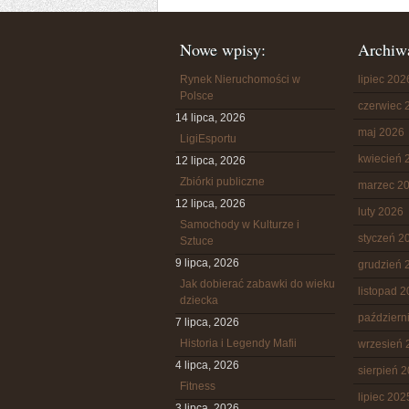
Nowe wpisy:
Archiw
Rynek Nieruchomości w
lipiec 202
Polsce
czerwiec 
14 lipca, 2026
maj 2026
LigiEsportu
kwiecień 
12 lipca, 2026
Zbiórki publiczne
marzec 2
12 lipca, 2026
luty 2026
Samochody w Kulturze i
styczeń 2
Sztuce
9 lipca, 2026
grudzień 
Jak dobierać zabawki do wieku
listopad 
dziecka
październ
7 lipca, 2026
Historia i Legendy Mafii
wrzesień 
4 lipca, 2026
sierpień 
Fitness
lipiec 202
3 lipca, 2026