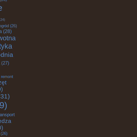
e
24)
ogród
(26)
a
(28)
wotna
ktyka
odnia
(27)
remont
zęt
)
31)
9)
ransport
edza
0)
(26)