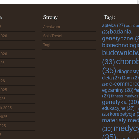
a
Strony
Tagi:
apteka
(27)
aranża
6
Archiwum
badania
(26)
2026
Spis Treści
genetyczne
(
biotechnologi
Tagi
budownict
2026
choro
(33)
026
(35)
diagnost
dieta
(27)
Dom
(27
026
e-commerc
(24)
egzaminy
(28)
fa
2025
(27)
fitness medyc
2025
genetyka
(30)
edukacyjne
(27)
ik 2025
i
korepetycje
(
(26)
2025
materiały me
2025
medyc
(30)
5
(35)
mieszkanie