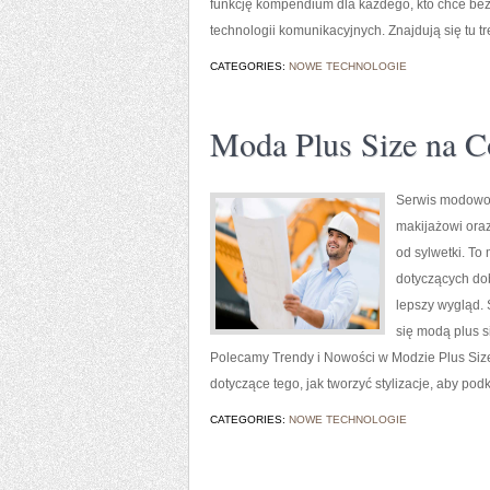
funkcję kompendium dla każdego, kto chce bezp
technologii komunikacyjnych. Znajdują się tu t
CATEGORIES:
NOWE TECHNOLOGIE
Moda Plus Size na C
Serwis modowo-
makijażowi ora
od sylwetki. To
dotyczących do
lepszy wygląd. 
się modą plus 
Polecamy Trendy i Nowości w Modzie Plus Size i
dotyczące tego, jak tworzyć stylizacje, aby po
CATEGORIES:
NOWE TECHNOLOGIE