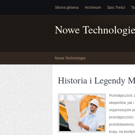
Strona główna
Archiwum
Spis Treści
Ta
Nowe Technologi
Nowe Technologie
Historia i Legendy M
Przestępczość 
ekspertów, jak 
organizacjom pr
przestępczości.
przedstawieniu
kraju, na konty