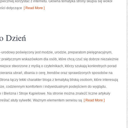
ieczniej korzystać z internetu. Główna tematyka strony skupia się wokół
reści dotyczące
[ Read More ]
o Dzień
urodowy poświęcony jest modzie, urodzie, preparatom pielęgnacyjnym,
z praktycznym wskazówkom dla osób, które chcą czuć się dobrze niezależnie
 miejsce stworzone z myślą o czytelnikach, którzy szukają konkretnych porad
bierania ubrań, dbania o cerę, trendów oraz sprawdzonych sposobów na
Strona łączy lekki charakter bloga z tematyką bliską osobom, które interesują
size, codziennym komfortem i indywidualnym podejściem do wyglądu.
 Bielizna i Stroje Kąpielowe. Na stronie można znaleźć liczne artykuły
dkreślać atuty sylwetki. Ważnym elementem serwisu są
[ Read More ]