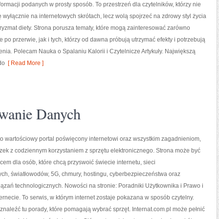
formacji podanych w prosty sposób. To przestrzeń dla czytelników, którzy nie
ę wyłącznie na internetowych skrótach, lecz wolą spojrzeć na zdrowy styl życia
pryzmat diety. Strona porusza tematy, które mogą zainteresować zarówno
 po przerwie, jak i tych, którzy od dawna próbują utrzymać efekty i potrzebują
ia. Polecam Nauka o Spalaniu Kalorii i Czytelnicze Artykuły. Największą
do
[ Read More ]
wanie Danych
 to wartościowy portal poświęcony internetowi oraz wszystkim zagadnieniom,
zek z codziennym korzystaniem z sprzętu elektronicznego. Strona może być
em dla osób, które chcą przyswoić świecie internetu, sieci
h, światłowodów, 5G, chmury, hostingu, cyberbezpieczeństwa oraz
ązań technologicznych. Nowości na stronie: Poradniki Użytkownika i Prawo i
ernecie. To serwis, w którym internet zostaje pokazana w sposób czytelny.
znaleźć tu porady, które pomagają wybrać sprzęt. Internat.com.pl może pełnić