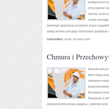
praktycznych in
chcą opierać si
szerzej: przez 
osoby wracające
świeżego spojrzenia na dobrze znane zagadnien
zaletą serwisu jest jego różnorodne podejście 
CATEGORIES:
NOWE TECHNOLOGIE
Chmura i Przechowy
Internat.com.pl
które mają zwią
ciekawym miejsc
bezprzewodowyc
firmowych rozwi
Regulacje w Int
Zamiast technicznego żargonu, czytelnik może 