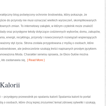
raktyczny blog poświęcony ochronie środowiska, który pokazuje, że
ście do przyrody nie musi oznaczać wielkich wyrzeczeń, skomplikowanych
ztownych zmian. To internetowy zakątek, w którym czytelnik może znaleźć
ykłady oraz przystępne teksty dotyczące codziennych wyborów, domu, zakupów,
nia, energii, recyklingu, przyrody i nowoczesnych rozwiązań wspierających
ważony styl życia. Strona została przygotowana z myślą o osobach, które
odowiskowe, ale jednocześnie szukają treści napisanych prostym językiem.
Zrównoważona Moda. Charakter serwisu sprawia, że Ekos-Sułów można
 kto zastanawia się,
[ Read More ]
Kalorii
i – przystępny przewodnik po spalaniu kalorii Spalarnia kalorii to portal
lą o osobach, które chcą lepiej zrozumieć temat zdrowej sylwetki i szukają