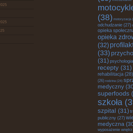
2025
motocykl
(38)
motoryzacja
(
2025
odchudzanie
(27)
opieka społeczn
025
opieka zdro
profila
(32)
(33)
przych
(31)
psychologia
recepty
(31)
rehabilitacja
(28)
spr
(26)
rodzina
(24)
medyczny
(30
superfoods
(
szkoła
(3
szpital
(31)
t
wi
publiczny
(27)
medyczna
(3
wyposażenie wnętrz