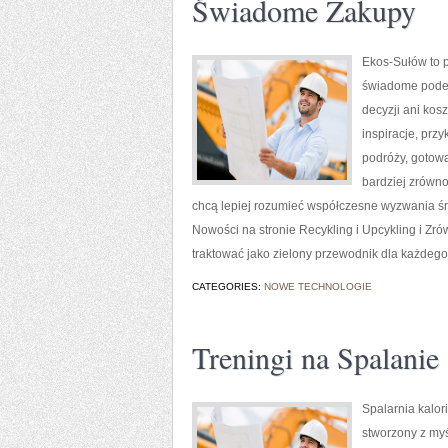
Świadome Zakupy
Ekos-Sułów to p
świadome podej
decyzji ani kos
inspiracje, prz
podróży, gotowa
bardziej zrówno
chcą lepiej rozumieć współczesne wyzwania śr
Nowości na stronie Recykling i Upcykling i 
traktować jako zielony przewodnik dla każdego,
CATEGORIES:
NOWE TECHNOLOGIE
Treningi na Spalanie 
Spalarnia kalori
stworzony z myś