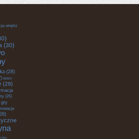
cja wnętrz
30)
a
(30)
wo
by
yka
(28)
)
dzieci
e
(29)
rmacja
zny
(26)
gry
nnowacje
28)
dyczne
yna
(26)