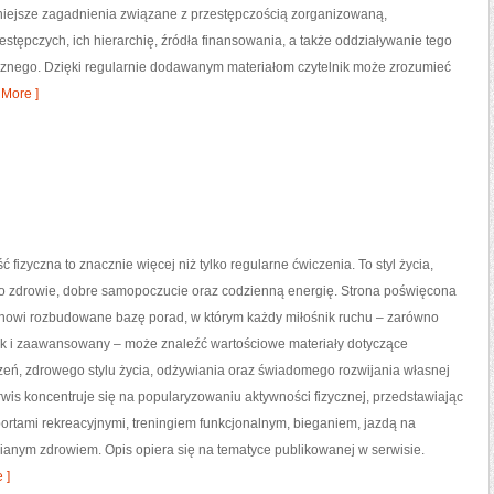
żniejsze zagadnienia związane z przestępczością zorganizowaną,
stępczych, ich hierarchię, źródła finansowania, a także oddziaływanie tego
icznego. Dzięki regularnie dodawanym materiałom czytelnik może zrozumieć
More ]
ć fizyczna to znacznie więcej niż tylko regularne ćwiczenia. To styl życia,
o zdrowie, dobre samopoczucie oraz codzienną energię. Strona poświęcona
tanowi rozbudowane bazę porad, w którym każdy miłośnik ruchu – zarówno
jak i zaawansowany – może znaleźć wartościowe materiały dotyczące
zeń, zdrowego stylu życia, odżywiania oraz świadomego rozwijania własnej
wis koncentruje się na popularyzowaniu aktywności fizycznej, przedstawiając
portami rekreacyjnymi, treningiem funkcjonalnym, bieganiem, jazdą na
ianym zdrowiem. Opis opiera się na tematyce publikowanej w serwisie.
 ]