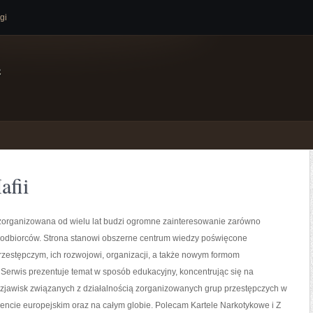
gi
e
afii
zorganizowana od wielu lat budzi ogromne zainteresowanie zarówno
i odbiorców. Strona stanowi obszerne centrum wiedzy poświęcone
zestępczym, ich rozwojowi, organizacji, a także nowym formom
 Serwis prezentuje temat w sposób edukacyjny, koncentrując się na
 zjawisk związanych z działalnością zorganizowanych grup przestępczych w
nencie europejskim oraz na całym globie. Polecam Kartele Narkotykowe i Z