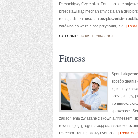
Perspektywy Czytelnika. Portal opisuje najwa
przedstawiając mechanizmy działania grup prze
rodzaju działalności dla bezpieczeństwa publ
zarówno najważniejsze przypadki, jak i
[ Read 
CATEGORIES:
NOWE TECHNOLOGIE
Fitness
Sport i aktywnoś
sposób dbania 
tej tematyce s
początkujący, 
treningów, ćwic
sprawności. Ser
zagadnienia związane z siłownią, fitnessem, s
rowerze, jogą, regeneracją oraz szeroko rozum
Polecam Trening siłowy i Aerobik i
[ Read More