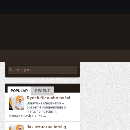
POPULAR
RECENT
Rynek Nieruchomości
Borawska Mieszkania –
obszerne kompendium o
nieruchomościach,
mieszkaniach i rynku ...
Jak sztuczna intelig