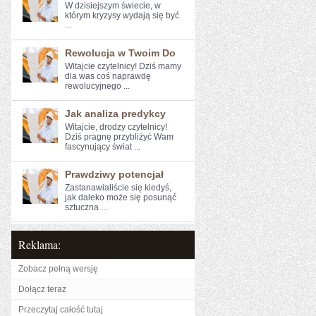
W dzisiejszym świecie, w
którym kryzysy wydają‌ się być
...
Rewolucja w Twoim Do
Witajcie czytelnicy! Dziś ⁤mamy
dla was coś naprawdę
rewolucyjnego ...
Jak analiza predykcy
Witajcie, drodzy ​czytelnicy!
⁢Dziś​ pragnę przybliżyć Wam
fascynujący świat ...
Prawdziwy potencjał
Zastanawialiście się kiedyś,⁢
jak daleko może się posunąć
sztuczna ...
Reklama:
Zobacz pełną wersję
Dołącz teraz
Przeczytaj całość tutaj