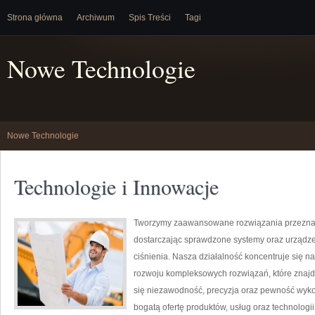
Strona główna
Archiwum
Spis Treści
Tagi
Nowe Technologie
Nowe Technologie
Technologie i Innowacje
Tworzymy zaawansowane rozwiązania przeznac
dostarczając sprawdzone systemy oraz urządze
ciśnienia. Nasza działalność koncentruje się n
rozwoju kompleksowych rozwiązań, które znajdu
się niezawodność, precyzja oraz pewność wyk
bogatą ofertę produktów, usług oraz technologi