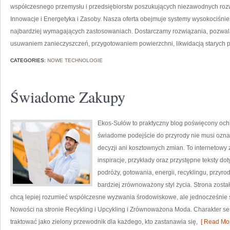
współczesnego przemysłu i przedsiębiorstw poszukujących niezawodnych rozw
Innowacje i Energetyka i Zasoby. Nasza oferta obejmuje systemy wysokociśnie
najbardziej wymagających zastosowaniach. Dostarczamy rozwiązania, pozwala
usuwaniem zanieczyszczeń, przygotowaniem powierzchni, likwidacją starych 
CATEGORIES:
NOWE TECHNOLOGIE
Świadome Zakupy
Ekos-Sułów to praktyczny blog poświęcony ochr
świadome podejście do przyrody nie musi ozn
decyzji ani kosztownych zmian. To internetowy 
inspiracje, przykłady oraz przystępne teksty 
podróży, gotowania, energii, recyklingu, przy
bardziej zrównoważony styl życia. Strona zosta
chcą lepiej rozumieć współczesne wyzwania środowiskowe, ale jednocześnie s
Nowości na stronie Recykling i Upcykling i Zrównoważona Moda. Charakter s
traktować jako zielony przewodnik dla każdego, kto zastanawia się,
[ Read Mor