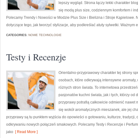
lepszy wygląd. Strona łączy lekki charakter blo
się modą plus size, codziennym komfortem i i
Polecamy Trendy i Nowości w Modzie Plus Size i Bielizna i Stroje Kąpielowe. N
dotyczące tego, jak tworzyć stylizacje, aby podkreślać atuty sylwetki. Ważnym
CATEGORIES:
NOWE TECHNOLOGIE
Testy i Recenzje
Orientalno-przyprawowy charakter tej strony spr
osobach, które odkrywają intensywne aromaty, n
różnych stron świata. To internetowa przestrz
pasjonatów kuchni świata, jak i tych, którzy 
przyprawy potrafią całkowicie odmienić nawet n
się wokół aromatycznych mieszanek, ale jej cha
przyprawy są tu punktem wyjścia do opowieści o gotowaniu, kulturze, tradycj
odkrywaniu nowych połączeń smakowych. Polecamy Testy i Recenzje i Perfum
jako
[ Read More ]