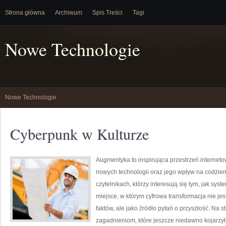
Strona główna
Archiwum
Spis Treści
Tagi
Nowe Technologie
Nowe Technologie
Cyberpunk w Kulturze
Augmentyka to inspirująca przestrzeń internet
nowych technologii oraz jego wpływ na codzien
czytelnikach, którzy interesują się tym, jak sys
miejsce, w którym cyfrowa transformacja nie jes
faktów, ale jako źródło pytań o przyszłość. Na
zagadnieniom, które jeszcze niedawno kojarzył