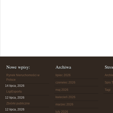
Nowe wpisy:
Archiwa
Stro
Rynek Nieruchomości w
lipiec 2026
Arch
Polsce
czerwiec 2026
Spis T
14 lipca, 2026
maj 2026
Tagi
LigiEsportu
kwiecień 2026
12 lipca, 2026
Zbiórki publiczne
marzec 2026
12 lipca, 2026
luty 2026