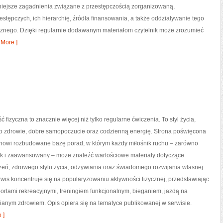
żniejsze zagadnienia związane z przestępczością zorganizowaną,
stępczych, ich hierarchię, źródła finansowania, a także oddziaływanie tego
icznego. Dzięki regularnie dodawanym materiałom czytelnik może zrozumieć
More ]
ć fizyczna to znacznie więcej niż tylko regularne ćwiczenia. To styl życia,
o zdrowie, dobre samopoczucie oraz codzienną energię. Strona poświęcona
tanowi rozbudowane bazę porad, w którym każdy miłośnik ruchu – zarówno
jak i zaawansowany – może znaleźć wartościowe materiały dotyczące
zeń, zdrowego stylu życia, odżywiania oraz świadomego rozwijania własnej
wis koncentruje się na popularyzowaniu aktywności fizycznej, przedstawiając
portami rekreacyjnymi, treningiem funkcjonalnym, bieganiem, jazdą na
ianym zdrowiem. Opis opiera się na tematyce publikowanej w serwisie.
 ]