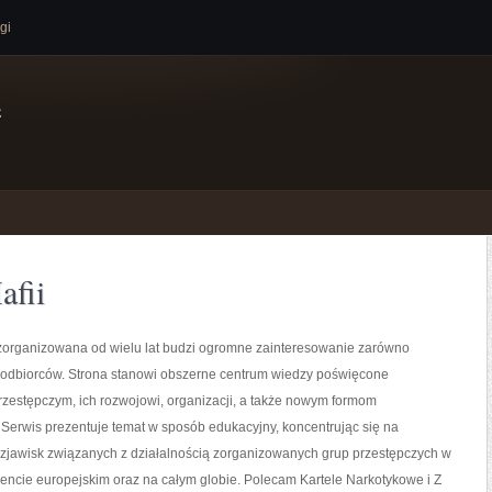
gi
e
afii
zorganizowana od wielu lat budzi ogromne zainteresowanie zarówno
i odbiorców. Strona stanowi obszerne centrum wiedzy poświęcone
zestępczym, ich rozwojowi, organizacji, a także nowym formom
 Serwis prezentuje temat w sposób edukacyjny, koncentrując się na
 zjawisk związanych z działalnością zorganizowanych grup przestępczych w
nencie europejskim oraz na całym globie. Polecam Kartele Narkotykowe i Z