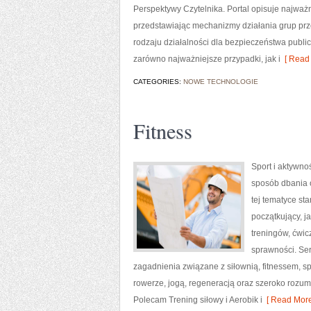
Perspektywy Czytelnika. Portal opisuje najwa
przedstawiając mechanizmy działania grup prze
rodzaju działalności dla bezpieczeństwa publ
zarówno najważniejsze przypadki, jak i
[ Read 
CATEGORIES:
NOWE TECHNOLOGIE
Fitness
Sport i aktywnoś
sposób dbania 
tej tematyce s
początkujący, 
treningów, ćwic
sprawności. Ser
zagadnienia związane z siłownią, fitnessem, s
rowerze, jogą, regeneracją oraz szeroko rozum
Polecam Trening siłowy i Aerobik i
[ Read More