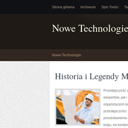
Strona główna
Archiwum
Spis Treści
Ta
Nowe Technologi
Nowe Technologie
Historia i Legendy M
Przestępczość 
ekspertów, jak 
organizacjom pr
przestępczości.
przedstawieniu
kraju, na konty