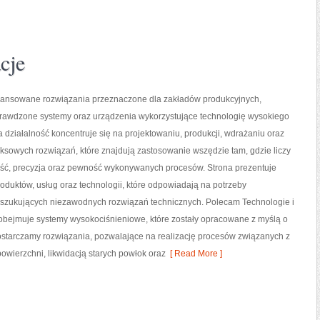
cje
nsowane rozwiązania przeznaczone dla zakładów produkcyjnych,
prawdzone systemy oraz urządzenia wykorzystujące technologię wysokiego
a działalność koncentruje się na projektowaniu, produkcji, wdrażaniu oraz
sowych rozwiązań, które znajdują zastosowanie wszędzie tam, gdzie liczy
ść, precyzja oraz pewność wykonywanych procesów. Strona prezentuje
roduktów, usług oraz technologii, które odpowiadają na potrzeby
oszukujących niezawodnych rozwiązań technicznych. Polecam Technologie i
 obejmuje systemy wysokociśnieniowe, które zostały opracowane z myślą o
starczamy rozwiązania, pozwalające na realizację procesów związanych z
ierzchni, likwidacją starych powłok oraz
[ Read More ]