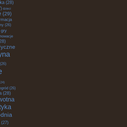
yka
(28)
)
dzieci
e
(29)
rmacja
zny
(26)
gry
nnowacje
28)
dyczne
yna
(26)
e
24)
ogród
(26)
a
(28)
wotna
ktyka
odnia
(27)