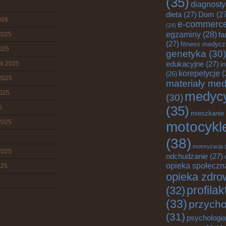
(35)
diagnost
dieta
(27)
Dom
(27
026
e-commerc
(24)
egzaminy
(28)
fa
2025
(27)
fitness medyc
2025
genetyka
(30)
edukacyjne
(27)
ik 2025
i
korepetycje
(
(26)
2025
materiały me
2025
medyc
(30)
5
(35)
mieszkanie
2025
motocykl
(38)
motoryzacja
(
2025
odchudzanie
(27)
opieka społeczn
025
opieka zdro
profila
(32)
(33)
przych
(31)
psychologia