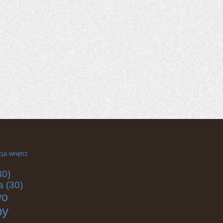
cja wnętrz
30)
a
(30)
wo
by