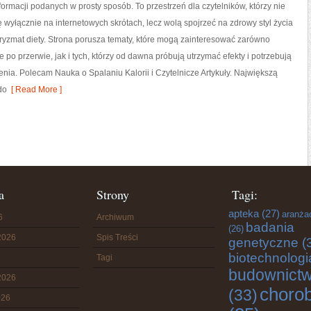
formacji podanych w prosty sposób. To przestrzeń dla czytelników, którzy nie
ę wyłącznie na internetowych skrótach, lecz wolą spojrzeć na zdrowy styl życia
pryzmat diety. Strona porusza tematy, które mogą zainteresować zarówno
 po przerwie, jak i tych, którzy od dawna próbują utrzymać efekty i potrzebują
ia. Polecam Nauka o Spalaniu Kalorii i Czytelnicze Artykuły. Największą
do
[ Read More ]
a
Strony
Tagi:
apteka
(27)
aranża
6
Archiwum
badania
(26)
2026
Spis Treści
genetyczne
(
biotechnologi
Tagi
budownict
2026
choro
(33)
026