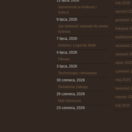
12 lipca, 2026
luty 2026
Samochody w Kulturze i
styczeń 2
Sztuce
9 lipca, 2026
grudzień 
Jak dobierać zabawki do wieku
listopad 
dziecka
październ
7 lipca, 2026
Historia i Legendy Mafii
wrzesień 
4 lipca, 2026
sierpień 
Fitness
lipiec 202
3 lipca, 2026
czerwiec 
Technologie i Innowacje
maj 2025
30 czerwca, 2026
Świadome Zakupy
kwiecień 
26 czerwca, 2026
marzec 2
Mali Geniusze
luty 2025
23 czerwca, 2026