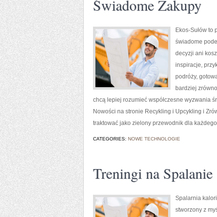
Świadome Zakupy
Ekos-Sułów to p
świadome podej
decyzji ani kos
inspiracje, prz
podróży, gotowa
bardziej zrówno
chcą lepiej rozumieć współczesne wyzwania śr
Nowości na stronie Recykling i Upcykling i 
traktować jako zielony przewodnik dla każdego,
CATEGORIES:
NOWE TECHNOLOGIE
Treningi na Spalanie 
Spalarnia kalori
stworzony z myś