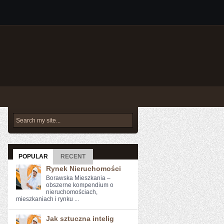
POPULAR
RECENT
Rynek Nieruchomości
Borawska Mieszkania –
obszerne kompendium o
nieruchomościach,
mieszkaniach i rynku ...
Jak sztuczna intelig