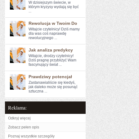
W dzisiejszym świecie, w
którym kryzysy wydają‌ się być
...
Rewolucja w Twoim Do
Witajcie czytelnicy! Dziś ⁤mamy
dla was coś naprawdę
rewolucyjnego ...
Jak analiza predykcy
Witajcie, drodzy ​czytelnicy!
⁢Dziś​ pragnę przybliżyć Wam
fascynujący świat ...
Prawdziwy potencjał
Zastanawialiście się kiedyś,⁢
jak daleko może się posunąć
sztuczna ...
Reklama:
Odkryj więcej
Zobacz pełen opis
Poznaj wszystkie szczegóły