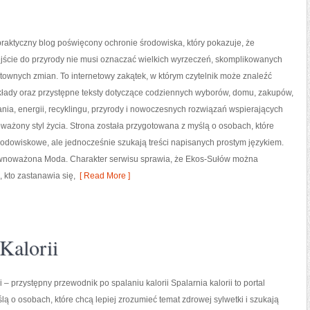
raktyczny blog poświęcony ochronie środowiska, który pokazuje, że
ście do przyrody nie musi oznaczać wielkich wyrzeczeń, skomplikowanych
ztownych zmian. To internetowy zakątek, w którym czytelnik może znaleźć
ykłady oraz przystępne teksty dotyczące codziennych wyborów, domu, zakupów,
nia, energii, recyklingu, przyrody i nowoczesnych rozwiązań wspierających
ważony styl życia. Strona została przygotowana z myślą o osobach, które
odowiskowe, ale jednocześnie szukają treści napisanych prostym językiem.
Zrównoważona Moda. Charakter serwisu sprawia, że Ekos-Sułów można
 kto zastanawia się,
[ Read More ]
Kalorii
i – przystępny przewodnik po spalaniu kalorii Spalarnia kalorii to portal
lą o osobach, które chcą lepiej zrozumieć temat zdrowej sylwetki i szukają