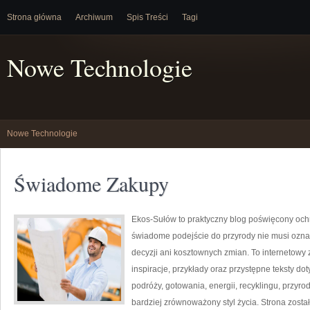
Strona główna
Archiwum
Spis Treści
Tagi
Nowe Technologie
Nowe Technologie
Świadome Zakupy
Ekos-Sułów to praktyczny blog poświęcony ochr
świadome podejście do przyrody nie musi ozn
decyzji ani kosztownych zmian. To internetowy 
inspiracje, przykłady oraz przystępne teksty 
podróży, gotowania, energii, recyklingu, przy
bardziej zrównoważony styl życia. Strona zosta