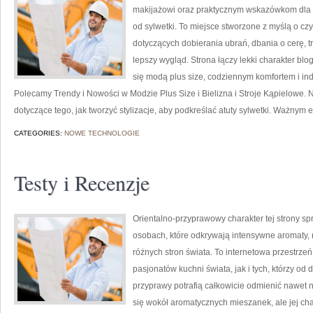
makijażowi oraz praktycznym wskazówkom dla o
od sylwetki. To miejsce stworzone z myślą o czy
dotyczących dobierania ubrań, dbania o cerę,
lepszy wygląd. Strona łączy lekki charakter blo
się modą plus size, codziennym komfortem i i
Polecamy Trendy i Nowości w Modzie Plus Size i Bielizna i Stroje Kąpielowe. N
dotyczące tego, jak tworzyć stylizacje, aby podkreślać atuty sylwetki. Ważnym
CATEGORIES:
NOWE TECHNOLOGIE
Testy i Recenzje
Orientalno-przyprawowy charakter tej strony spr
osobach, które odkrywają intensywne aromaty, n
różnych stron świata. To internetowa przestrz
pasjonatów kuchni świata, jak i tych, którzy 
przyprawy potrafią całkowicie odmienić nawet n
się wokół aromatycznych mieszanek, ale jej cha