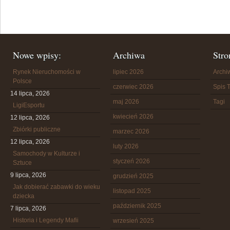
Nowe wpisy:
Archiwa
Stro
Rynek Nieruchomości w
lipiec 2026
Arch
Polsce
czerwiec 2026
Spis T
14 lipca, 2026
maj 2026
Tagi
LigiEsportu
kwiecień 2026
12 lipca, 2026
Zbiórki publiczne
marzec 2026
12 lipca, 2026
luty 2026
Samochody w Kulturze i
styczeń 2026
Sztuce
9 lipca, 2026
grudzień 2025
Jak dobierać zabawki do wieku
listopad 2025
dziecka
październik 2025
7 lipca, 2026
Historia i Legendy Mafii
wrzesień 2025