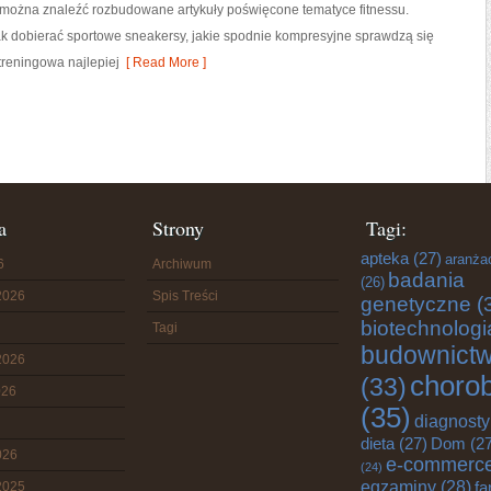
ie można znaleźć rozbudowane artykuły poświęcone tematyce fitnessu.
k dobierać sportowe sneakersy, jakie spodnie kompresyjne sprawdzą się
treningowa najlepiej
[ Read More ]
a
Strony
Tagi:
apteka
(27)
aranża
6
Archiwum
badania
(26)
2026
Spis Treści
genetyczne
(
biotechnologi
Tagi
budownict
2026
choro
(33)
026
(35)
diagnost
dieta
(27)
Dom
(27
026
e-commerc
(24)
egzaminy
(28)
fa
2025