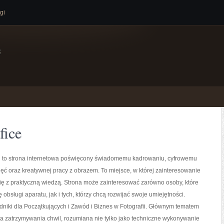
gi
e
fice
l to strona internetowa poświęcony świadomemu kadrowaniu, cyfrowemu
ęć oraz kreatywnej pracy z obrazem. To miejsce, w której zainteresowanie
się z praktyczną wiedzą. Strona może zainteresować zarówno osoby, które
 obsługi aparatu, jak i tych, którzy chcą rozwijać swoje umiejętności.
dniki dla Początkujących i Zawód i Biznes w Fotografii. Głównym tematem
uka zatrzymywania chwil, rozumiana nie tylko jako techniczne wykonywanie