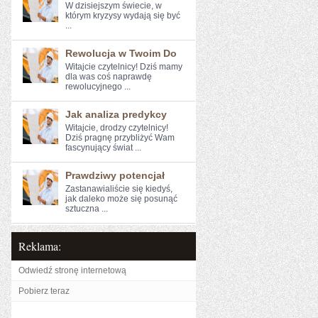
W dzisiejszym świecie, w
którym kryzysy wydają‌ się być
...
Rewolucja w Twoim Do
Witajcie czytelnicy! Dziś ⁤mamy
dla was coś naprawdę
rewolucyjnego ...
Jak analiza predykcy
Witajcie, drodzy ​czytelnicy!
⁢Dziś​ pragnę przybliżyć Wam
fascynujący świat ...
Prawdziwy potencjał
Zastanawialiście się kiedyś,⁢
jak daleko może się posunąć
sztuczna ...
Reklama:
Odwiedź stronę internetową
Pobierz teraz