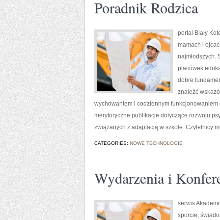
Poradnik Rodzica
portal Biały Ko
mamach i ojcac
najmłodszych. 
placówek edukac
dobre fundamen
znaleźć wskazów
wychowaniem i codziennym funkcjonowaniem dzi
merytoryczne publikacje dotyczące rozwoju psy
związanych z adaptacją w szkole. Czytelnicy m
CATEGORIES:
NOWE TECHNOLOGIE
Wydarzenia i Konfer
serwis Akademik
sporcie, świado