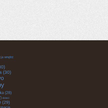
cja wnętrz
30)
a
(30)
wo
by
yka
(28)
)
dzieci
e
(29)
rmacja