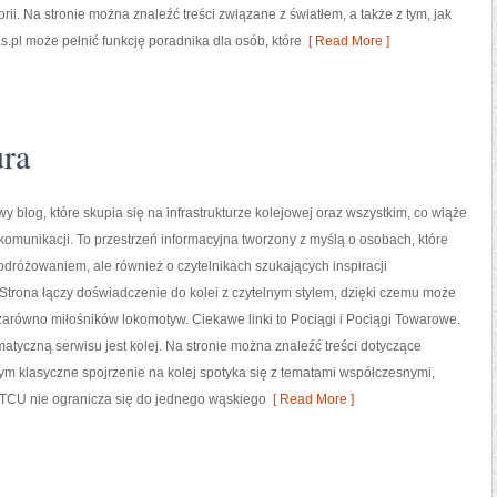
rii. Na stronie można znaleźć treści związane z światłem, a także z tym, jak
.pl może pełnić funkcję poradnika dla osób, które
[ Read More ]
ura
y blog, które skupia się na infrastrukturze kolejowej oraz wszystkim, co wiąże
komunikacji. To przestrzeń informacyjna tworzony z myślą o osobach, które
podróżowaniem, ale również o czytelnikach szukających inspiracji
Strona łączy doświadczenie do kolei z czytelnym stylem, dzięki czemu może
arówno miłośników lokomotyw. Ciekawe linki to Pociągi i Pociągi Towarowe.
atyczną serwisu jest kolej. Na stronie można znaleźć treści dotyczące
ym klasyczne spojrzenie na kolej spotyka się z tematami współczesnymi,
 CTCU nie ogranicza się do jednego wąskiego
[ Read More ]