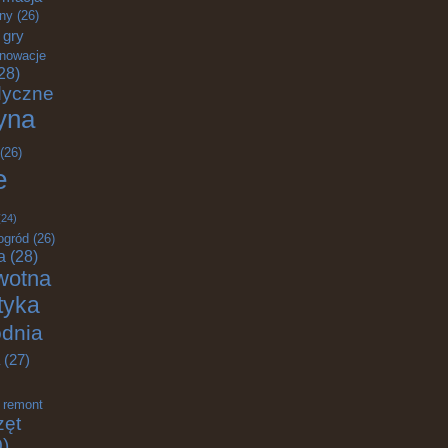
zny
(26)
gry
nnowacje
28)
dyczne
yna
(26)
e
24)
ogród
(26)
a
(28)
wotna
ktyka
odnia
(27)
remont
zęt
)