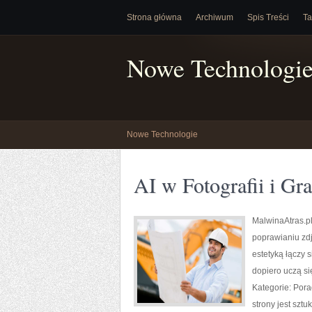
Strona główna
Archiwum
Spis Treści
Ta
Nowe Technologi
Nowe Technologie
AI w Fotografii i Gra
MalwinaAtras.p
poprawianiu zdj
estetyką łączy 
dopiero uczą się
Kategorie: Pora
strony jest szt