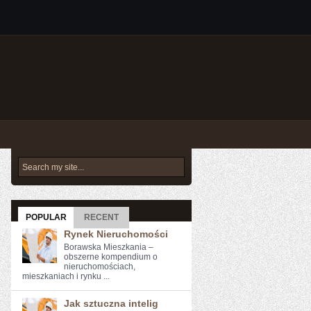
POPULAR
RECENT
Rynek Nieruchomości
Borawska Mieszkania –
obszerne kompendium o
nieruchomościach,
mieszkaniach i rynku ...
Jak sztuczna intelig