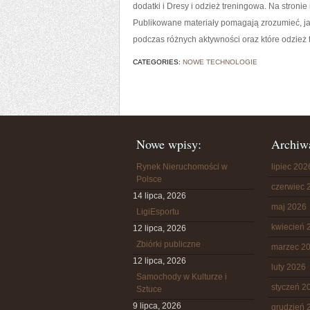
dodatki i Dresy i odzież treningowa. Na stron
Publikowane materiały pomagają zrozumieć, ja
podczas różnych aktywności oraz które odzież 
CATEGORIES:
NOWE TECHNOLOGIE
Nowe wpisy:
Archiw
Rynek Nieruchomości w
lipiec 202
Polsce
czerwiec 
14 lipca, 2026
maj 2026
LigiEsportu
kwiecień 
12 lipca, 2026
Zbiórki publiczne
marzec 2
12 lipca, 2026
luty 2026
Samochody w Kulturze i
styczeń 2
Sztuce
9 lipca, 2026
grudzień 