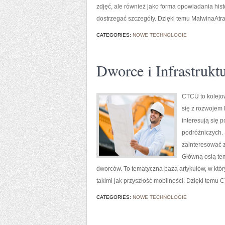
zdjęć, ale również jako forma opowiadania histo
dostrzegać szczegóły. Dzięki temu MalwinaAtras
CATEGORIES:
NOWE TECHNOLOGIE
Dworce i Infrastrukt
CTCU to kolejow
się z rozwojem 
interesują się 
podróżniczych. 
zainteresować z
Główną osią tem
dworców. To tematyczna baza artykułów, w któr
takimi jak przyszłość mobilności. Dzięki temu
CATEGORIES:
NOWE TECHNOLOGIE