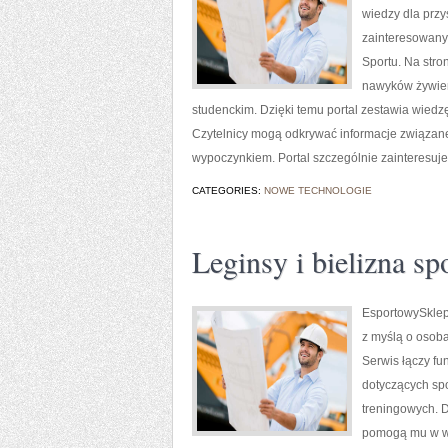
wiedzy dla przy
zainteresowany
Sportu. Na str
nawyków żywien
studenckim. Dzięki temu portal zestawia wiedzę 
Czytelnicy mogą odkrywać informacje związane 
wypoczynkiem. Portal szczególnie zainteresuj
CATEGORIES:
NOWE TECHNOLOGIE
Leginsy i bielizna s
EsportowySklep.
z myślą o osoba
Serwis łączy f
dotyczących sp
treningowych. D
pomogą mu w wy