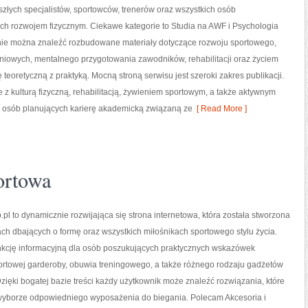
szłych specjalistów, sportowców, trenerów oraz wszystkich osób
ch rozwojem fizycznym. Ciekawe kategorie to Studia na AWF i Psychologia
onie można znaleźć rozbudowane materiały dotyczące rozwoju sportowego,
iowych, mentalnego przygotowania zawodników, rehabilitacji oraz życiem
teoretyczną z praktyką. Mocną stroną serwisu jest szeroki zakres publikacji.
z kulturą fizyczną, rehabilitacją, żywieniem sportowym, a także aktywnym
e osób planujących karierę akademicką związaną ze
[ Read More ]
portowa
pl to dynamicznie rozwijająca się strona internetowa, która została stworzona
ch dbających o formę oraz wszystkich miłośnikach sportowego stylu życia.
unkcję informacyjną dla osób poszukujących praktycznych wskazówek
ortowej garderoby, obuwia treningowego, a także różnego rodzaju gadżetów
zięki bogatej bazie treści każdy użytkownik może znaleźć rozwiązania, które
borze odpowiedniego wyposażenia do biegania. Polecam Akcesoria i