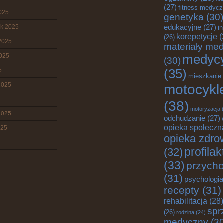
(27)
fitness medyc
2025
genetyka
(30)
edukacyjne
(27)
ik 2025
i
korepetycje
(
(26)
2025
materiały me
2025
medyc
(30)
5
(35)
mieszkanie
2025
motocykl
(38)
motoryzacja
(
2025
odchudzanie
(27)
opieka społeczn
025
opieka zdro
profila
(32)
(33)
przych
(31)
psychologia
recepty
(31)
rehabilitacja
(28)
spr
(26)
rodzina
(24)
medyczny
(30