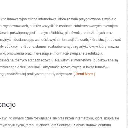
tek to innowacyjna strona internetowa, która została przygotowana z myślą o
h, wychowawcach, a także wszystkich osobach zainteresowanych rozwojem
Serwis poświęcony jest tematyce żłobków, placówek przedszkolnych oraz
yjnych, dostarczając wartościowych informacji dla osób, które chcą budować
ty edukacyjne. Strona stanowi rozbudowaną bazę artykułów, w której można
ki, omówienia oraz interesujące informacje związane z edukacją,
eci na różnych etapach rozwoju. Na witrynie internetowej publikowane są
chicznego dzieci, edukacji, aktywności rozwojowych, a także tematów
ogą znaleźć tutaj praktyczne porady dotyczące
[ Read More ]
encje
aWF to dynamicznie rozwijająca się przestrzeń internetowa, która skupia się
mym stylu życia, terapii ruchowej oraz edukacji. Serwis stanowi centrum