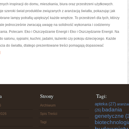
znych inspiracji do domu, mieszkania, biura oraz przestrzeni użytkowych.
je szeroki świat produktów związanych z aranżacją światła, pokazując jak
rane lampy potrafią upiększyć każde wnętrze. To przestrzeń dla tych, którzy
 ale jednocześnie zwracają uwagę na solidność wykonania i codzienny
ania. Polecam: Eko i Oszczędzanie Energii i Eko i Oszczędzanie Energii. Na
 salonu, sypialni, kuchni, jadalni, łazienki czy pokoju dziecięcego. Każde
ia do światła, dlatego prezentowane treści pomagają dopasować
]
a
Strony
Tagi:
apteka
(27)
aranża
6
Archiwum
badania
(26)
2026
Spis Treści
genetyczne
(
biotechnologi
Tagi