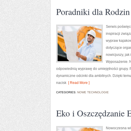
Poradniki dla Rodzin
Serwis poświęc
inspiracji zwią
wypraw kajakow
dotyczące orga
nowicjuszy, jak
Wyposażenie. N
odpowiednią wyprawę do umiejętności grupy. Pub
dynamiczne odcinki dla ambitnych. Dzięki temu
nacisk
[ Read More ]
CATEGORIES:
NOWE TECHNOLOGIE
Eko i Oszczędzanie E
Nowoczesna witr