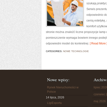
szukają praktyc
Serwis prezentu
odpowiednio dob
cenią estetykę,
komfort użytkow
stronie można znaleźć liczne propozycje lamp do
pomieszczenie wymaga bowiem innego podejśc
odpowiedni model do konkretnej
[ Read More 
CATEGORIES:
NOWE TECHNOLOGIE
Nowe wpisy:
Archiw
Rynek Nieruchomości w
lipiec 202
Polsce
czerwiec 
14 lipca, 2026
maj 2026
LigiEsportu