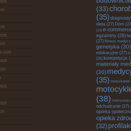
budownict
2026
choro
(33)
026
(35)
diagnost
dieta
(27)
Dom
(27
026
e-commerc
(24)
egzaminy
(28)
fa
2025
(27)
fitness medyc
2025
genetyka
(30)
edukacyjne
(27)
ik 2025
i
korepetycje
(
(26)
2025
materiały me
2025
medyc
(30)
5
(35)
mieszkanie
2025
motocykl
(38)
motoryzacja
(
2025
odchudzanie
(27)
opieka społeczn
025
opieka zdro
profila
(32)