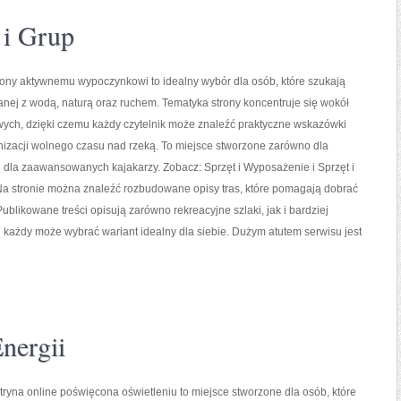
 i Grup
ony aktywnemu wypoczynkowi to idealny wybór dla osób, które szukają
zanej z wodą, naturą oraz ruchem. Tematyka strony koncentruje się wokół
ych, dzięki czemu każdy czytelnik może znaleźć praktyczne wskazówki
nizacji wolnego czasu nad rzeką. To miejsce stworzone zarówno dla
 i dla zaawansowanych kajakarzy. Zobacz: Sprzęt i Wyposażenie i Sprzęt i
a stronie można znaleźć rozbudowane opisy tras, które pomagają dobrać
likowane treści opisują zarówno rekreacyjne szlaki, jak i bardziej
 każdy może wybrać wariant idealny dla siebie. Dużym atutem serwisu jest
nergii
yna online poświęcona oświetleniu to miejsce stworzone dla osób, które