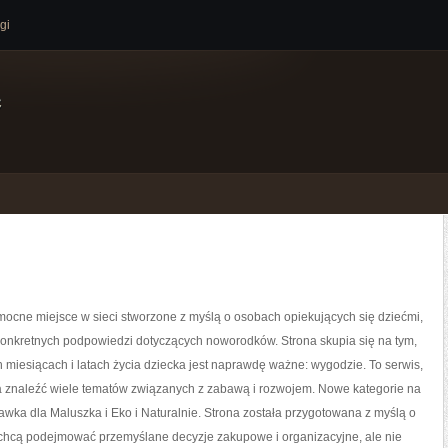
gi
e
ocne miejsce w sieci stworzone z myślą o osobach opiekujących się dziećmi,
konkretnych podpowiedzi dotyczących noworodków. Strona skupia się na tym,
 miesiącach i latach życia dziecka jest naprawdę ważne: wygodzie. To serwis,
 znaleźć wiele tematów związanych z zabawą i rozwojem. Nowe kategorie na
rawka dla Maluszka i Eko i Naturalnie. Strona została przygotowana z myślą o
 chcą podejmować przemyślane decyzje zakupowe i organizacyjne, ale nie