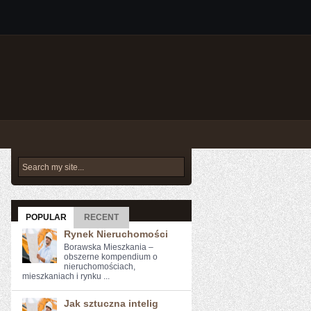
POPULAR
RECENT
Rynek Nieruchomości
Borawska Mieszkania –
obszerne kompendium o
nieruchomościach,
mieszkaniach i rynku ...
Jak sztuczna intelig