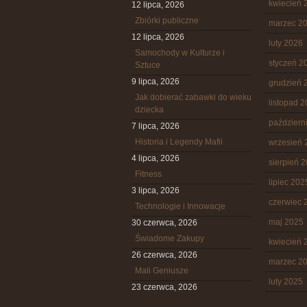
kwiecień 
12 lipca, 2026
Zbiórki publiczne
marzec 2
12 lipca, 2026
luty 2026
Samochody w Kulturze i
styczeń 2
Sztuce
9 lipca, 2026
grudzień 
Jak dobierać zabawki do wieku
listopad 
dziecka
październ
7 lipca, 2026
Historia i Legendy Mafii
wrzesień 
4 lipca, 2026
sierpień 
Fitness
lipiec 202
3 lipca, 2026
czerwiec 
Technologie i Innowacje
maj 2025
30 czerwca, 2026
Świadome Zakupy
kwiecień 
26 czerwca, 2026
marzec 2
Mali Geniusze
luty 2025
23 czerwca, 2026