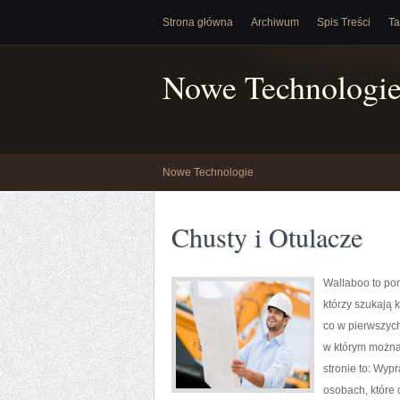
Strona główna
Archiwum
Spis Treści
Ta
Nowe Technologi
Nowe Technologie
Chusty i Otulacze
Wallaboo to pom
którzy szukają 
co w pierwszych
w którym można
stronie to: Wyp
osobach, które