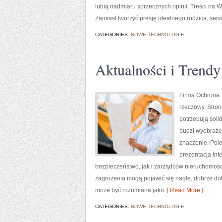
lubią nadmiaru sprzecznych opinii. Treści na 
Zamiast tworzyć presję idealnego rodzica, serw
CATEGORIES:
NOWE TECHNOLOGIE
Aktualności i Trendy
Firma Ochrona T
rzeczowy. Stron
potrzebują sol
budzi wyobrażen
znaczenie. Pol
prezentacja in
bezpieczeństwo, jak i zarządców nieruchomości,
zagrożenia mogą pojawić się nagle, dobrze do
może być rozumiana jako
[ Read More ]
CATEGORIES:
NOWE TECHNOLOGIE