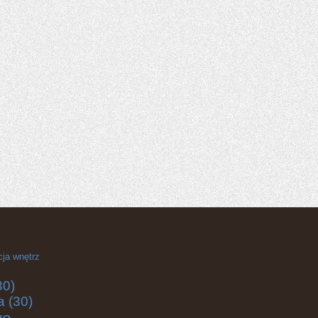
cja wnętrz
30)
a
(30)