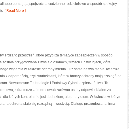
Wallaboo pomagają spojrzeć na codzienne rodzicielstwo w sposób spokojny.
is
[ Read More ]
wierdza to przestrzeń, które przybliża tematyce zabezpieczeń w sposób
a została przygotowana z myślą o osobach, firmach i instytucjach, które
idnego wsparcia w zakresie ochrony mienia. Już sama nazwa marka Twierdza
ia z odpornością, czyli wartościami, które w branży ochrony mają szczególne
ecam: Nowoczesne Technologie i Podstawy Cyberbezpieczeństwa. To
ternetowa, która może zainteresować zarówno osoby odpowiedzialne za
 dla których kontrola nie jest dodatkiem, ale priorytetem. W świecie, w którym
brana ochrona staje się rozsądną inwestycją. Dlatego prezentowana firma