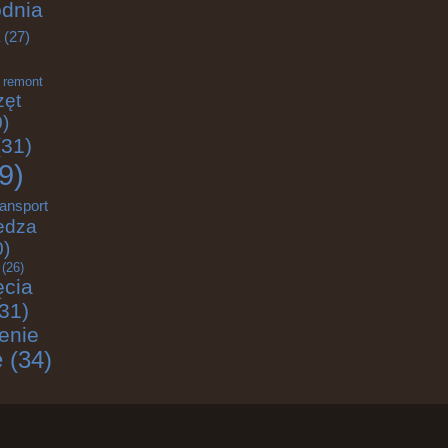
odnia
(27)
remont
zęt
)
31)
9)
ransport
edza
0)
(26)
ęcia
31)
enie
e
(34)