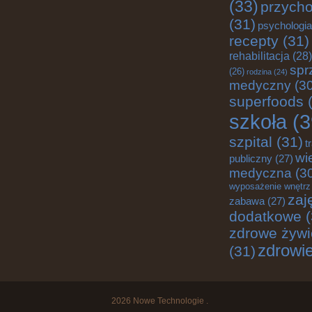
(33)
przych
(31)
psychologia
recepty
(31)
rehabilitacja
(28)
spr
(26)
rodzina
(24)
medyczny
(30
superfoods
(
szkoła
(3
szpital
(31)
t
wi
publiczny
(27)
medyczna
(3
wyposażenie wnętrz
zaj
zabawa
(27)
dodatkowe
(
zdrowe żywi
zdrowi
(31)
2026
Nowe Technologie
.