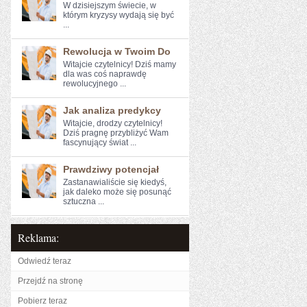
W dzisiejszym świecie, w
którym kryzysy wydają‌ się być
...
Rewolucja w Twoim Do
Witajcie czytelnicy! Dziś ⁤mamy
dla was coś naprawdę
rewolucyjnego ...
Jak analiza predykcy
Witajcie, drodzy ​czytelnicy!
⁢Dziś​ pragnę przybliżyć Wam
fascynujący świat ...
Prawdziwy potencjał
Zastanawialiście się kiedyś,⁢
jak daleko może się posunąć
sztuczna ...
Reklama:
Odwiedź teraz
Przejdź na stronę
Pobierz teraz