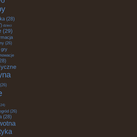
wo
by
yka
(28)
)
dzieci
e
(29)
rmacja
zny
(26)
gry
nnowacje
28)
dyczne
yna
(26)
e
24)
ogród
(26)
a
(28)
wotna
ktyka