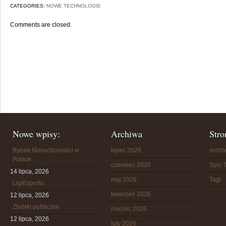
CATEGORIES:
NOWE TECHNOLOGIE
Comments are closed.
Nowe wpisy:
Archiwa
Stro
Rynek Nieruchomości w
lipiec 2026
Arch
Polsce
czerwiec 2026
Spis T
14 lipca, 2026
maj 2026
Tagi
LigiEsportu
kwiecień 2026
12 lipca, 2026
Zbiórki publiczne
marzec 2026
12 lipca, 2026
luty 2026