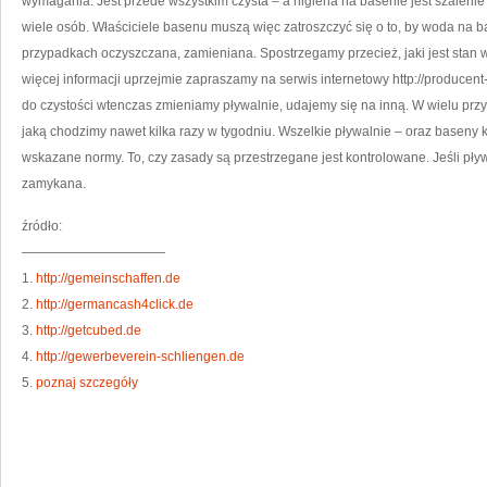
wymagania. Jest przede wszystkim czysta – a higiena na basenie jest szalenie
wiele osób. Właściciele basenu muszą więc zatroszczyć się o to, by woda na b
przypadkach oczyszczana, zamieniana. Spostrzegamy przecież, jaki jest stan wod
więcej informacji uprzejmie zapraszamy na serwis internetowy http://producen
do czystości wtenczas zmieniamy pływalnie, udajemy się na inną. W wielu p
jaką chodzimy nawet kilka razy w tygodniu. Wszelkie pływalnie – oraz baseny k
wskazane normy. To, czy zasady są przestrzegane jest kontrolowane. Jeśli pływ
zamykana.
źródło:
———————————
1.
http://gemeinschaffen.de
2.
http://germancash4click.de
3.
http://getcubed.de
4.
http://gewerbeverein-schliengen.de
5.
poznaj szczegóły