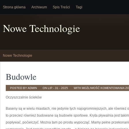
Strona główna
Archiwum
Spis Treści
Tagi
Nowe Technologie
Nowe Technologie
Budowle
B
POSTED BY ADMIN
ON LIP - 31 - 2025
WITH
MOŻLIWOŚĆ KOMENTOWANIA
Z
Oczyszczalnie ścieków
Baseny są w wielu miastach, nie jedynie tych najogromniejszych, ale również 
to przecież również budowane są budowle sportowe. Kryta pływalnia jest takim
popływać, poćwiczyć. Można tam po prostu wypocząć. Mamy pełne przekonanie