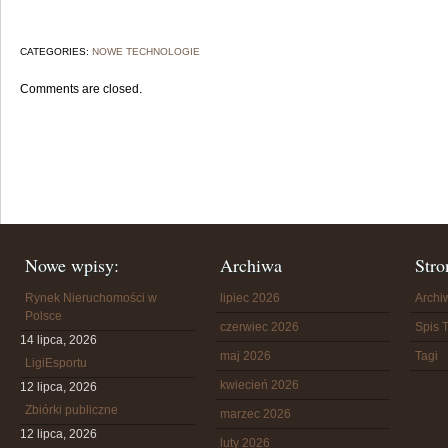
CATEGORIES:
NOWE TECHNOLOGIE
Comments are closed.
Nowe wpisy:
Archiwa
Stro
Rynek Nieruchomości w
lipiec 2026
Arch
Polsce
czerwiec 2026
Spis T
14 lipca, 2026
maj 2026
Tagi
LigiEsportu
kwiecień 2026
12 lipca, 2026
Zbiórki publiczne
marzec 2026
12 lipca, 2026
luty 2026