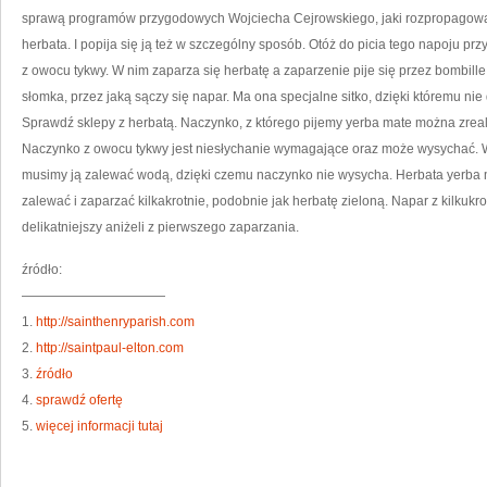
sprawą programów przygodowych Wojciecha Cejrowskiego, jaki rozpropagował ku
herbata. I popija się ją też w szczególny sposób. Otóż do picia tego napoju prz
z owocu tykwy. W nim zaparza się herbatę a zaparzenie pije się przez bombille
słomka, przez jaką sączy się napar. Ma ona specjalne sitko, dzięki któremu nie d
Sprawdź sklepy z herbatą. Naczynko, z którego pijemy yerba mate można zrea
Naczynko z owocu tykwy jest niesłychanie wymagające oraz może wysychać. Ws
musimy ją zalewać wodą, dzięki czemu naczynko nie wysycha. Herbata yerba m
zalewać i zaparzać kilkakrotnie, podobnie jak herbatę zieloną. Napar z kilkukr
delikatniejszy aniżeli z pierwszego zaparzania.
źródło:
———————————
1.
http://sainthenryparish.com
2.
http://saintpaul-elton.com
3.
źródło
4.
sprawdź ofertę
5.
więcej informacji tutaj