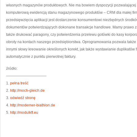
własnych magazynów produktowych. Nie ma bowiem dyspozycji pozwalającej 
komputerową ewidencją stanu magazynowego produktów – CRM dla małej fi
przedsięwzięcia aplikacji jest dostarczenie konsumentowi niezbędnych środk
dokumentów potwierdzających dokonane transakcje handlowe. Mamy prawo za
także drukować paragony, czy potwierdzenia przelewu gotówki do kasy korpor
obroty na kontach naszego przedsiębiorstwa. Oprogramowania pozwala także
innymi słowy kreowanie określonych korekt, jak także wystawianie duplikatów fa
automatycznie z punktu pierwotnej faktury.
źródło:
———————————
1.
pełna treść
2.
http://moch-gleich.de
3.
odwiedź stronę
4.
http://moderner-biathlon.de
5.
http://modulkft.eu