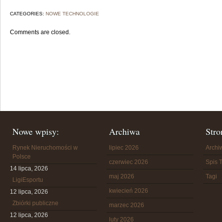
CATEGORIES:
NOWE TECHNOLOGIE
Comments are closed.
Nowe wpisy:
Archiwa
Stro
Rynek Nieruchomości w
lipiec 2026
Arch
Polsce
czerwiec 2026
Spis T
14 lipca, 2026
maj 2026
Tagi
LigiEsportu
kwiecień 2026
12 lipca, 2026
Zbiórki publiczne
marzec 2026
12 lipca, 2026
luty 2026