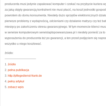
producenta musi jedynie zapakować komputer i czekać na przybycie kuriera w
za jaką objęty gwarancją kontrahent nie musi płacić, na koszt jednostki gospod
powrotem do domu konsumenta. Niestety dużo sprzętów elektronicznych dział
pierwsze problemy z wydajnością, odcieniami czy działanie matrycy czy też bat
miesięcy po zakończeniu okresu gwarancyjnego. W tym momencie klienci mus
w serwisie komputerowym serwislaptopowwarszawa.pl i niestety ponieść za to 
wyposażenia do producenta też po gwarancji, a ten przed podjęciem się naprawy
wszystko u niego kosztować.
źródło:
———————————
1.
źródło
2.
pełna publikacja
3.
http://pflegedienst-frank.de
4.
pełny artykuł
5.
zobacz wpis