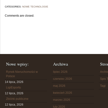
CATEGORIES:
NOWE TECHNOLOGIE
Comments are closed.
Nowe wpisy:
Archiwa
Stro
Rynek Nieruchomości w
lipiec 2026
Arch
Polsce
czerwiec 2026
Spis T
14 lipca, 2026
maj 2026
Tagi
LigiEsportu
kwiecień 2026
12 lipca, 2026
Zbiórki publiczne
marzec 2026
12 lipca, 2026
luty 2026