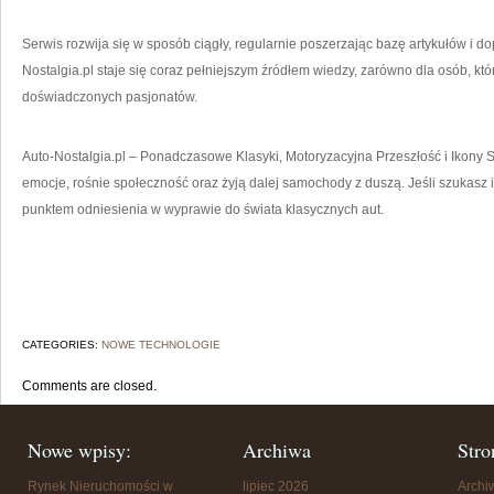
Serwis rozwija się w sposób ciągły, regularnie poszerzając bazę artykułów i d
Nostalgia.pl staje się coraz pełniejszym źródłem wiedzy, zarówno dla osób, któ
doświadczonych pasjonatów.
Auto-Nostalgia.pl – Ponadczasowe Klasyki, Motoryzacyjna Przeszłość i Ikony Sty
emocje, rośnie społeczność oraz żyją dalej samochody z duszą. Jeśli szukasz in
punktem odniesienia w wyprawie do świata klasycznych aut.
CATEGORIES:
NOWE TECHNOLOGIE
Comments are closed.
Nowe wpisy:
Archiwa
Stro
Rynek Nieruchomości w
lipiec 2026
Arch