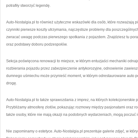
potrafiły stworzyć legendę.
Auto-Nostalgia.pl to również użyteczne wskazówki dla osób, które rozważają
czynniki pierwsze koszty utrzymania, najczęstsze problemy dla poszczególny
zwracać uwagę podczas pierwszego spotkania z pojazdem. Znajdziesz tu por
oraz podstawy doboru podzespołów.
Sekcja poświęcona renowacji to miejsce, w którym entuzjaści mechaniki odnaj
rozbierania pojazdu przez zabezpieczenie antykorozyjne, odnowienie zawiesze
dumnego uśmiechu może przynieść moment, w którym odrestaurowane auto po 
drogę.
Auto-Nostalgia.pl to także sprawozdania z imprez, na których kolekcjonerskie 
Przybliżamy atmosferę zlotów, pokazując rozmowy między pasjonatami oraz rod
także osoby, które nie mają okazji na podobnych wydarzeniach, mogą poczuć 
Nie zapominamy o estetyce. Auto-Nostalgia.pl prezentuje galerie zdjęć, w któr