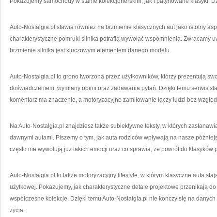
Pokazujemy samochody w stanie kolekcjonerskim, jak i patynowane klasyki. Dz
Auto-Nostalgia.pl stawia również na brzmienie klasycznych aut jako istotny asp
charakterystyczne pomruki silnika potrafią wywołać wspomnienia. Zwracamy uw
brzmienie silnika jest kluczowym elementem danego modelu.
Auto-Nostalgia.pl to grono tworzona przez użytkowników, którzy prezentują swo
doświadczeniem, wymiany opinii oraz zadawania pytań. Dzięki temu serwis sta
komentarz ma znaczenie, a motoryzacyjne zamiłowanie łączy ludzi bez względ
Na Auto-Nostalgia.pl znajdziesz także subiektywne teksty, w których zastanawi
dawnymi autami. Piszemy o tym, jak auta rodziców wpływają na nasze późni
często nie wywołują już takich emocji oraz co sprawia, że powrót do klasyków p
Auto-Nostalgia.pl to także motoryzacyjny lifestyle, w którym klasyczne auta st
użytkowej. Pokazujemy, jak charakterystyczne detale projektowe przenikają do g
współczesne kolekcje. Dzięki temu Auto-Nostalgia.pl nie kończy się na danych t
życia.