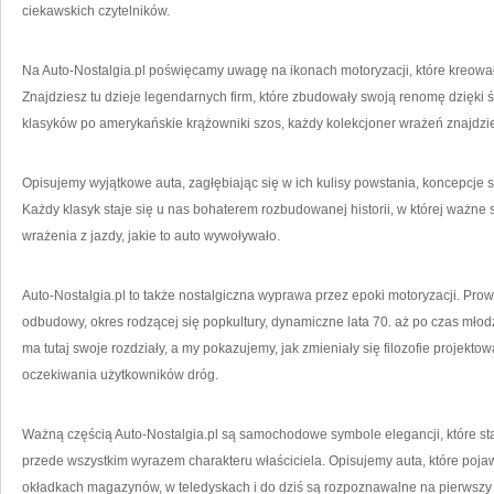
ciekawskich czytelników.
Na Auto-Nostalgia.pl poświęcamy uwagę na ikonach motoryzacji, które kreowały 
Znajdziesz tu dzieje legendarnych firm, które zbudowały swoją renomę dzięki
klasyków po amerykańskie krążowniki szos, każdy kolekcjoner wrażeń znajdzie t
Opisujemy wyjątkowe auta, zagłębiając się w ich kulisy powstania, koncepcje st
Każdy klasyk staje się u nas bohaterem rozbudowanej historii, w której ważne 
wrażenia z jazdy, jakie to auto wywoływało.
Auto-Nostalgia.pl to także nostalgiczna wyprawa przez epoki motoryzacji. Pro
odbudowy, okres rodzącej się popkultury, dynamiczne lata 70. aż po czas mło
ma tutaj swoje rozdziały, a my pokazujemy, jak zmieniały się filozofie projekto
oczekiwania użytkowników dróg.
Ważną częścią Auto-Nostalgia.pl są samochodowe symbole elegancji, które stały
przede wszystkim wyrazem charakteru właściciela. Opisujemy auta, które poja
okładkach magazynów, w teledyskach i do dziś są rozpoznawalne na pierwszy 