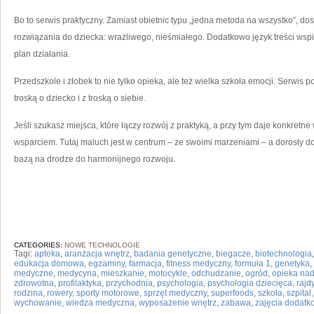
Bo to serwis praktyczny. Zamiast obietnic typu „jedna metoda na wszystko”, d
rozwiązania do dziecka: wrażliwego, nieśmiałego. Dodatkowo język treści wsp
plan działania.
Przedszkole i żłobek to nie tylko opieka, ale też wielka szkoła emocji. Serwis p
troską o dziecko i z troską o siebie.
Jeśli szukasz miejsca, które łączy rozwój z praktyką, a przy tym daje konkretne 
wsparciem. Tutaj maluch jest w centrum – ze swoimi marzeniami – a dorosły do
bazą na drodze do harmonijnego rozwoju.
CATEGORIES:
NOWE TECHNOLOGIE
Tagi:
apteka
,
aranżacja wnętrz
,
badania genetyczne
,
biegacze
,
biotechnologia
edukacja domowa
,
egzaminy
,
farmacja
,
fitness medyczny
,
formuła 1
,
genetyka
,
medyczne
,
medycyna
,
mieszkanie
,
motocykle
,
odchudzanie
,
ogród
,
opieka nad
zdrowotna
,
profilaktyka
,
przychodnia
,
psychologia
,
psychologia dziecięca
,
rajd
rodzina
,
rowery
,
sporty motorowe
,
sprzęt medyczny
,
superfoods
,
szkoła
,
szpital
wychowanie
,
wiedza medyczna
,
wyposażenie wnętrz
,
zabawa
,
zajęcia dodatk