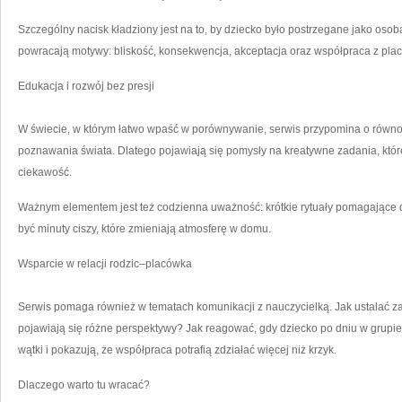
Szczególny nacisk kładziony jest na to, by dziecko było postrzegane jako oso
powracają motywy: bliskość, konsekwencja, akceptacja oraz współpraca z pla
Edukacja i rozwój bez presji
W świecie, w którym łatwo wpaść w porównywanie, serwis przypomina o równo
poznawania świata. Dlatego pojawiają się pomysły na kreatywne zadania, któr
ciekawość.
Ważnym elementem jest też codzienna uważność: krótkie rytuały pomagające 
być minuty ciszy, które zmieniają atmosferę w domu.
Wsparcie w relacji rodzic–placówka
Serwis pomaga również w tematach komunikacji z nauczycielką. Jak ustalać 
pojawiają się różne perspektywy? Jak reagować, gdy dziecko po dniu w grupi
wątki i pokazują, że współpraca potrafią zdziałać więcej niż krzyk.
Dlaczego warto tu wracać?