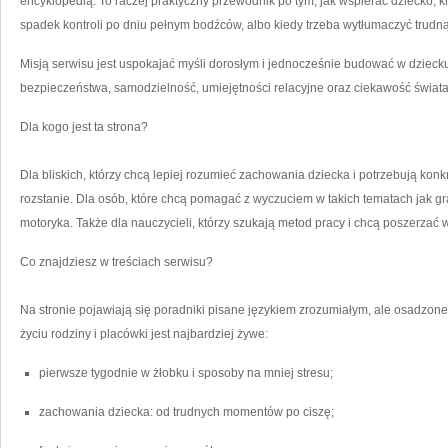
encyklopedią. To raczej praktyczny przewodnik po tym, jak wspierać dziecko, 
spadek kontroli po dniu pełnym bodźców, albo kiedy trzeba wytłumaczyć trudn
Misją serwisu jest uspokajać myśli dorosłym i jednocześnie budować w dziecku
bezpieczeństwa, samodzielność, umiejętności relacyjne oraz ciekawość świata
Dla kogo jest ta strona?
Dla bliskich, którzy chcą lepiej rozumieć zachowania dziecka i potrzebują kon
rozstanie. Dla osób, które chcą pomagać z wyczuciem w takich tematach jak gr
motoryka. Także dla nauczycieli, którzy szukają metod pracy i chcą poszerzać w
Co znajdziesz w treściach serwisu?
Na stronie pojawiają się poradniki pisane językiem zrozumiałym, ale osadzone
życiu rodziny i placówki jest najbardziej żywe:
pierwsze tygodnie w żłobku i sposoby na mniej stresu;
zachowania dziecka: od trudnych momentów po ciszę;