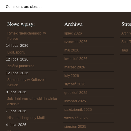
Comments are closed.
Nowe wpisy:
Archiwa
Stro
Rynek Nieruchomości w
lipiec 2026
Arch
Polsce
czerwiec 2026
Spis T
14 lipca, 2026
maj 2026
Tagi
LigiEsportu
kwiecień 2026
12 lipca, 2026
Zbiórki publiczne
marzec 2026
12 lipca, 2026
luty 2026
Samochody w Kulturze i
styczeń 2026
Sztuce
9 lipca, 2026
grudzień 2025
Jak dobierać zabawki do wieku
listopad 2025
dziecka
październik 2025
7 lipca, 2026
Historia i Legendy Mafii
wrzesień 2025
4 lipca, 2026
sierpień 2025