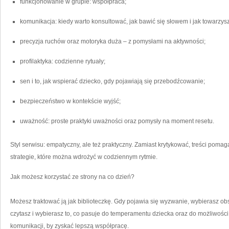
funkcjonowanie w grupie: współpraca;
komunikacja: kiedy warto konsultować, jak bawić się słowem i jak towarzys
precyzja ruchów oraz motoryka duża – z pomysłami na aktywności;
profilaktyka: codzienne rytuały;
sen i to, jak wspierać dziecko, gdy pojawiają się przebodźcowanie;
bezpieczeństwo w kontekście wyjść;
uważność: proste praktyki uważności oraz pomysły na moment resetu.
Styl serwisu: empatyczny, ale też praktyczny. Zamiast krytykować, treści poma
strategie, które można wdrożyć w codziennym rytmie.
Jak możesz korzystać ze strony na co dzień?
Możesz traktować ją jak biblioteczkę. Gdy pojawia się wyzwanie, wybierasz obs
czytasz i wybierasz to, co pasuje do temperamentu dziecka oraz do możliwośc
komunikacji, by zyskać lepszą współpracę.