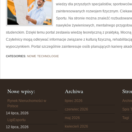
wiedzy dla przyszłych specjalistów, sportowców
zainteresowanych rozwojem fizycznym. Ciekawe
Sportu. Na stronie można znaleźć rozbudowane
nawyków żywieniowych, mentalnego przygotowan
studenckim. Dzięki temu portal zestawia wiedzę teoretyczną z praktyką. Mocną s
Czytelnicy mogą odkrywać informacje związane z kulturą fizyczną, rehabilitac
wypoczynkiem. Portal szczególnie zainteresuje osób planujących karierę aka
CATEGORIES:
NOWE TECHNOLOGIE
Nowe wpisy:
Archiwa
Stro
Rynek Nieruchomości w
lipiec 2026
Arch
Polsce
czerwiec 2026
Spis T
14 lipca, 2026
maj 2026
Tagi
LigiEsportu
kwiecień 2026
12 lipca, 2026