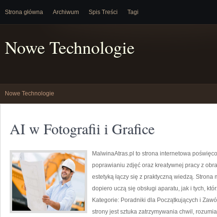
Strona główna
Archiwum
Spis Treści
Tagi
Nowe Technologie
Nowe Technologie
AI w Fotografii i Grafice
MalwinaAtras.pl to strona internetowa poświ
poprawianiu zdjęć oraz kreatywnej pracy z obra
estetyką łączy się z praktyczną wiedzą. Stron
dopiero uczą się obsługi aparatu, jak i tych, kt
Kategorie: Poradniki dla Początkujących i Zaw
strony jest sztuka zatrzymywania chwil, rozumi