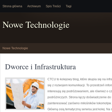
Strona główna
Archiwum
Spis Treści
Tagi
Nowe Technologie
Nowe Technologie
Dworce i Infrastruktura
CTCU to kolejowy blog, które skupia się na infr
się z rozwojem komunikacji. To przestrzeń info
interesują się podróżowaniem, ale również o cz
podróżniczych. Strona łączy doświadczenie do 
zainteresować zarówno miłośników lokomotyw. C
Główną osią tematyczną serwisu jest kolej. Na 