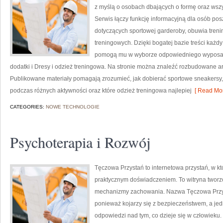
z myślą o osobach dbających o formę oraz wszy
Serwis łączy funkcję informacyjną dla osób p
dotyczących sportowej garderoby, obuwia tren
treningowych. Dzięki bogatej bazie treści każd
pomogą mu w wyborze odpowiedniego wyposaże
dodatki i Dresy i odzież treningowa. Na stronie można znaleźć rozbudowane ar
Publikowane materiały pomagają zrozumieć, jak dobierać sportowe sneakersy,
podczas różnych aktywności oraz które odzież treningowa najlepiej
[ Read Mor
CATEGORIES:
NOWE TECHNOLOGIE
Psychoterapia i Rozwój
Tęczowa Przystań to internetowa przystań, w k
praktycznym doświadczeniem. To witryna tworz
mechanizmy zachowania. Nazwa Tęczowa Przyst
ponieważ kojarzy się z bezpieczeństwem, a je
odpowiedzi nad tym, co dzieje się w człowieku