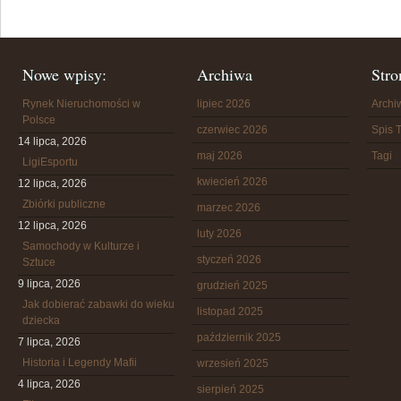
Nowe wpisy:
Archiwa
Stro
Rynek Nieruchomości w
lipiec 2026
Arch
Polsce
czerwiec 2026
Spis T
14 lipca, 2026
maj 2026
Tagi
LigiEsportu
kwiecień 2026
12 lipca, 2026
Zbiórki publiczne
marzec 2026
12 lipca, 2026
luty 2026
Samochody w Kulturze i
styczeń 2026
Sztuce
9 lipca, 2026
grudzień 2025
Jak dobierać zabawki do wieku
listopad 2025
dziecka
październik 2025
7 lipca, 2026
Historia i Legendy Mafii
wrzesień 2025
4 lipca, 2026
sierpień 2025